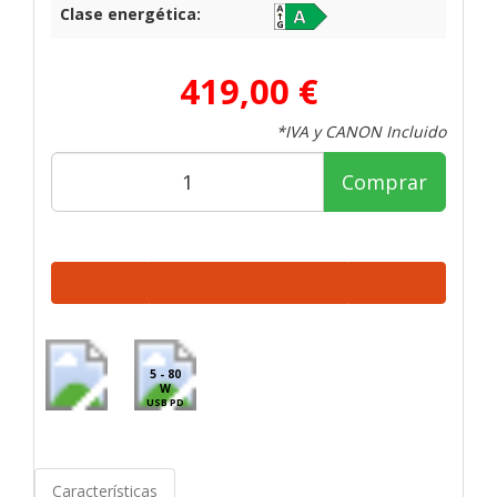
Clase energética:
419,00 €
*IVA y CANON Incluido
Comprar
5 - 80
W
USB PD
Características