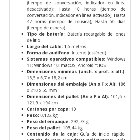
(tiempo de conversación, indicador en línea
desactivado); Hasta 18 horas (tiempo de
conversación, indicador en línea activado); Hasta
47 horas (tiempo de música); Hasta 50 días
(tiempo de espera)
Tipo de batería:
Batería recargable de iones
de litio
Largo del cable:
1,5 metros
Forma de audífono:
Interno (estéreo)
Sistemas operativos compatibles:
Windows
11; Windows 10; macOS; Android™; iOS
Dimensiones mínimas (anch. x prof. x alt.):
15,5 x 6,7 x 18,2 cm
Dimensiones del embalaje (An x F x Al):
186
x 210 x 55 mm
Dimensiones del pallet (An x F x Al):
101,6 x
121,9 x 194 cm
Cartones por capa:
10
Peso:
0,122 kg
Peso del empaque:
292,73 g
Peso del pallet:
105,44 kg
Contenido de la caja:
Guía de inicio rápido;