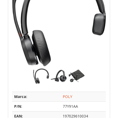
Marca:
POLY
P/N:
77Y91AA
EAN:
197029610034