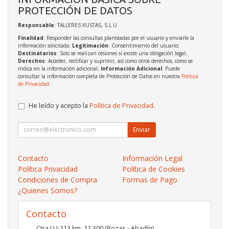
PROTECCIÓN DE DATOS
Responsable
: TALLERES XUSTAS, S.L.U.
Finalidad
: Responder las consultas planteadas por el usuario y enviarle la
información solicitada;
Legitimación
: Consentimiento del usuario;
Destinatarios
: Solo se realizan cesiones si existe una obligación legal;
Derechos
: Acceder, rectificar y suprimir, así como otros derechos, como se
indica en la información adicional;
Información Adicional
: Puede
consultar la información completa de Protección de Datos en nuestra
Política
de Privacidad
.
He leído y acepto la
Política de Privacidad
.
Enviar
Contacto
Información Legal
Política Privacidad
Política de Cookies
Condiciones de Compra
Formas de Pago
¿Quienes Somos?
Contacto
Ctra LU-113 km. 11,300 (Rozas - Abadín)