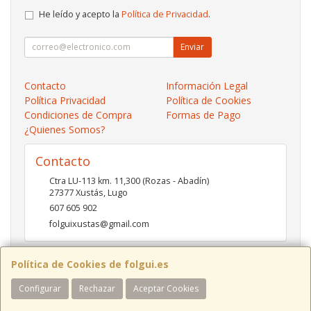
He leído y acepto la
Política de Privacidad
.
Enviar
Contacto
Información Legal
Política Privacidad
Política de Cookies
Condiciones de Compra
Formas de Pago
¿Quienes Somos?
Contacto
Ctra LU-113 km. 11,300 (Rozas - Abadín)
27377
Xustás
,
Lugo
607 605 902
folguixustas@gmail.com
Política de Cookies de folgui.es
Horario
Configurar
Rechazar
Aceptar Cookies
Lunes a viernes de 10:00 a 14:00 y de 16:00 a 20:00.
Sábados de 10:00 a 14:00 y de 16:00 a 19:00