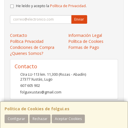
He leído y acepto la
Política de Privacidad
.
Enviar
Contacto
Información Legal
Política Privacidad
Política de Cookies
Condiciones de Compra
Formas de Pago
¿Quienes Somos?
Contacto
Ctra LU-113 km. 11,300 (Rozas - Abadín)
27377
Xustás
,
Lugo
607 605 902
folguixustas@gmail.com
Política de Cookies de folgui.es
Horario
Configurar
Rechazar
Aceptar Cookies
Lunes a viernes de 10:00 a 14:00 y de 16:00 a 20:00.
Sábados de 10:00 a 14:00 y de 16:00 a 19:00