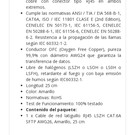
cobre con conector tipo RJ45 en ambos
extremos.
Cumple las normativas ANSI / TIA / EIA 568-B-1,
CAT6A, ISO / IEC 11801 CLASE E (2nd Edition),
CENELEC EN 50173-1, IEC 61156-5, CENELEC
EN 50288-6-1, IEC 61156-6, CENELEC EN 50288-
6-2. Resistencia a la propagación de las llamas
según IEC 60332-1-2.
Conductor OFC (Oxygen Free Copper), pureza
99,9% con diámetro AWG24 que garantiza la
transferencia de datos.
Libre de halógenos (LSZH o LSOH o LS0H o
LSFH), retardante al fuego y con baja emisión
de humos según IEC60332-1.
Longitud: 25 cm
Color: Amarillo
Normativas: RoHS
Test de Funcionamiento: 100% testado
Contenido del paquete:
1 x Cable de red latiguillo RJ45 LSZH CAT.6A
SFTP AWG26, Amarillo, 25 cm