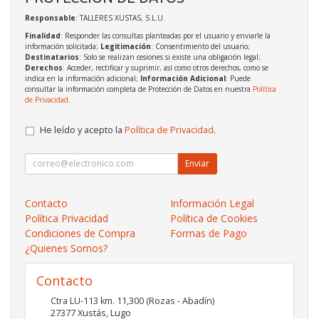
Responsable
: TALLERES XUSTAS, S.L.U.
Finalidad
: Responder las consultas planteadas por el usuario y enviarle la
información solicitada;
Legitimación
: Consentimiento del usuario;
Destinatarios
: Solo se realizan cesiones si existe una obligación legal;
Derechos
: Acceder, rectificar y suprimir, así como otros derechos, como se
indica en la información adicional;
Información Adicional
: Puede
consultar la información completa de Protección de Datos en nuestra
Política
de Privacidad
.
He leído y acepto la
Política de Privacidad
.
Enviar
Contacto
Información Legal
Política Privacidad
Política de Cookies
Condiciones de Compra
Formas de Pago
¿Quienes Somos?
Contacto
Ctra LU-113 km. 11,300 (Rozas - Abadín)
27377
Xustás
,
Lugo