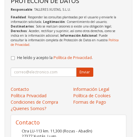
PROTECCIÓN DE DATOS
Responsable
: TALLERES XUSTAS, S.L.U.
Finalidad
: Responder las consultas planteadas por el usuario y enviarle la
información solicitada;
Legitimación
: Consentimiento del usuario;
Destinatarios
: Solo se realizan cesiones si existe una obligación legal;
Derechos
: Acceder, rectificar y suprimir, así como otros derechos, como se
indica en la información adicional;
Información Adicional
: Puede
consultar la información completa de Protección de Datos en nuestra
Política
de Privacidad
.
He leído y acepto la
Política de Privacidad
.
Enviar
Contacto
Información Legal
Política Privacidad
Política de Cookies
Condiciones de Compra
Formas de Pago
¿Quienes Somos?
Contacto
Ctra LU-113 km. 11,300 (Rozas - Abadín)
27377
Xustás
,
Lugo