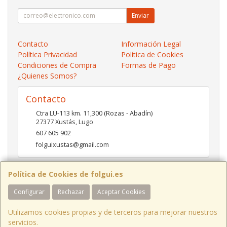
Enviar
Contacto
Información Legal
Política Privacidad
Política de Cookies
Condiciones de Compra
Formas de Pago
¿Quienes Somos?
Contacto
Ctra LU-113 km. 11,300 (Rozas - Abadín)
27377
Xustás
,
Lugo
607 605 902
folguixustas@gmail.com
Política de Cookies de folgui.es
Horario
Configurar
Rechazar
Aceptar Cookies
Lunes a viernes de 10:00 a 14:00 y de 16:00 a 20:00.
Sábados de 10:00 a 14:00 y de 16:00 a 19:00
Utilizamos cookies propias y de terceros para mejorar nuestros
servicios.