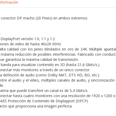
nformación
n conector DP macho (20 Pines) en ambos extremos.
:
isplayPort versión 1.0, 1.1 y 1.2
iones de video de hasta 4Kx2K 60Hz
lta calidad con los pines blindados en oro de 24K. Múltiple apant
a máxima reducción de posibles interferencias. Fabricado con condu
que garantiza la máxima calidad de transmisión.
banda para visualizar contenido en 3D (hasta 21,6 Gbits/s.).
conectar más monitores a través de un único conector.
a definición de audio (como Dolby MAT, DTS HD, BD, etc.).
ntre el audio y el vídeo, múltiples canales de audio, y sincronización 
de.
xima que puede transferir un canal es de 5,4 Gbits/s.
conectar hasta cuatro monitores con una resolución de 1920 x 1200 o
 AES Protección de Contenido de Displayport (DPCP)
fecto que proporciona una imagen perfecta.