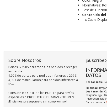
Color: Negro
Normativas: Ro
Test de Funcio
Contenido del
1 x Cable Displ
Sobre Nosotros
¡Suscríbet
Portes GRATIS para todos los pedidos a recoger
INFORMA
en tienda.
DATOS
4,90 € de portes para pedidos inferiores a 299 €.
4,90 € de manipulación para pedidos inferiores a
Responsable
: T
85 €.
Finalidad
: Respon
Legitimación
: C
Consulte el COSTE de los PORTES para envíos
obligación legal;
De
especiales o PRODUCTOS DE GRAN VOLUMEN.
información adicio
¡Enviamos presupuesto sin compromiso!
Datos en nuestra
P