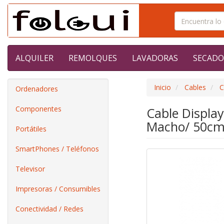
ALQUILER
REMOLQUES
LAVADORAS
SECADO
Inicio
Cables
C
Ordenadores
Componentes
Cable Display
Macho/ 50cm
Portátiles
SmartPhones / Teléfonos
Televisor
Impresoras / Consumibles
Conectividad / Redes