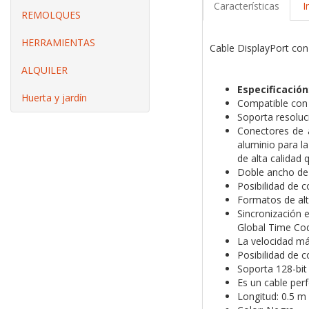
Características
I
REMOLQUES
HERRAMIENTAS
Cable DisplayPort co
ALQUILER
Especificación
Huerta y jardín
Compatible con D
Soporta resoluc
Conectores de a
aluminio para l
de alta calidad 
Doble ancho de 
Posibilidad de 
Formatos de alt
Sincronización e
Global Time Co
La velocidad má
Posibilidad de 
Soporta 128-bit
Es un cable per
Longitud: 0.5 m