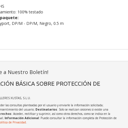
HS
namiento: 100% testado
 paquete:
ayport, DP/M - DP/M, Negro, 0.5 m
e a Nuestro Boletín!
CIÓN BÁSICA SOBRE PROTECCIÓN DE
ALLERES XUSTAS, S.L.U.
der las consultas planteadas por el usuario y enviarle la información solicitada;
onsentimiento del usuario;
Destinatarios
: Solo se realizan cesiones si existe una
rechos
: Acceder, rectificar y suprimir, así como otros derechos, como se indica en la
nal;
Información Adicional
: Puede consultar la información completa de Protección de
olítica de Privacidad
.