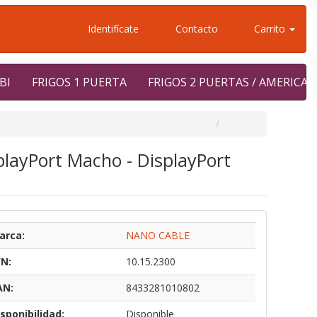
Identifícate
Contacto
Carrito
BI
FRIGOS 1 PUERTA
FRIGOS 2 PUERTAS / AMERICA
playPort Macho - DisplayPort
arca:
NANO CABLE
/N:
10.15.2300
AN:
8433281010802
sponibilidad:
Disponible