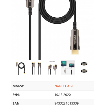
Marca:
NANO CABLE
P/N:
10.15.2020
EAN:
8433281013339