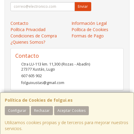
Enviar
Contacto
Información Legal
Política Privacidad
Política de Cookies
Condiciones de Compra
Formas de Pago
¿Quienes Somos?
Contacto
Ctra LU-113 km. 11,300 (Rozas - Abadín)
27377
Xustás
,
Lugo
607 605 902
folguixustas@gmail.com
Política de Cookies de folgui.es
Horario
Configurar
Rechazar
Aceptar Cookies
Lunes a viernes de 10:00 a 14:00 y de 16:00 a 20:00.
Sábados de 10:00 a 14:00 y de 16:00 a 19:00
Utilizamos cookies propias y de terceros para mejorar nuestros
servicios.