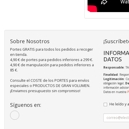
Sobre Nosotros
¡Suscríbet
Portes GRATIS para todos los pedidos a recoger
INFORMA
en tienda.
DATOS
4,90 € de portes para pedidos inferiores a 299 €.
4,90 € de manipulación para pedidos inferiores a
Responsable
: T
85 €.
Finalidad
: Respon
Legitimación
: C
Consulte el COSTE de los PORTES para envíos
obligación legal;
De
especiales o PRODUCTOS DE GRAN VOLUMEN.
información adicio
¡Enviamos presupuesto sin compromiso!
Datos en nuestra
P
Síguenos en:
He leído y 