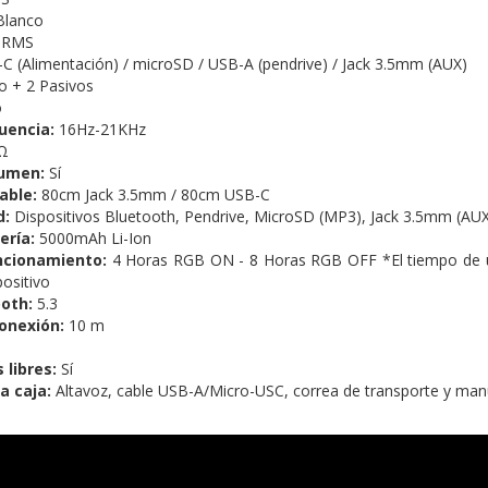
Blanco
 RMS
C (Alimentación) / microSD / USB-A (pendrive) / Jack 3.5mm (AUX)
vo + 2 Pasivos
o
uencia:
16Hz-21KHz
Ω
lumen:
Sí
cable:
80cm Jack 3.5mm / 80cm USB-C
d:
Dispositivos Bluetooth, Pendrive, MicroSD (MP3), Jack 3.5mm (AU
ería:
5000mAh Li-Ion
ncionamiento:
4 Horas RGB ON - 8 Horas RGB OFF *El tiempo de u
positivo
ooth:
5.3
conexión:
10 m
libres:
Sí
a caja:
Altavoz, cable USB-A/Micro-USC, correa de transporte y man