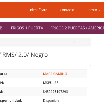
Identifícate
Contacto
Carrito
BI
FRIGOS 1 PUERTA
FRIGOS 2 PUERTAS / AMERICA
 RMS/ 2.0/ Negro
arca:
MARS GAMING
/N:
MSPULSE
AN:
8435693107293
sponibilidad:
Disponible