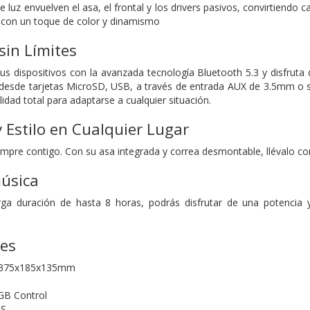
 luz envuelven el asa, el frontal y los drivers pasivos, convirtiendo 
con un toque de color y dinamismo
sin Límites
us dispositivos con la avanzada tecnología Bluetooth 5.3 y disfruta d
desde tarjetas MicroSD, USB, a través de entrada AUX de 3.5mm o s
lidad total para adaptarse a cualquier situación.
y Estilo en Cualquier Lugar
mpre contigo. Con su asa integrada y correa desmontable, llévalo cont
música
rga duración de hasta 8 horas, podrás disfrutar de una potencia y
nes
375x185x135mm
GB Control
S