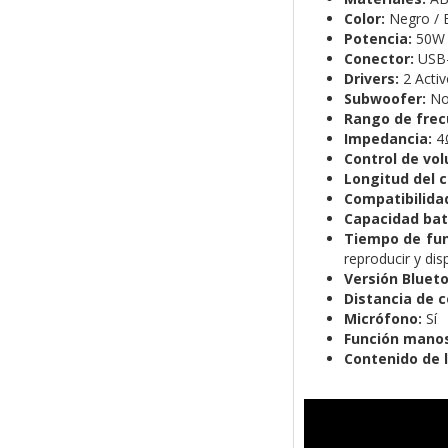
Color:
Negro / 
Potencia:
50W
Conector:
USB-
Drivers:
2 Acti
Subwoofer:
N
Rango de frec
Impedancia:
4
Control de vo
Longitud del 
Compatibilida
Capacidad bat
Tiempo de fu
reproducir y dis
Versión Bluet
Distancia de 
Micrófono:
Sí
Función manos 
Contenido de l