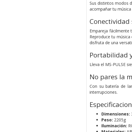
Sus distintos modos de
acompañar tu música 
Conectividad 
Empareja fácilmente t
Reproduce tu música 
disfruta de una versati
Portabilidad 
Lleva el MS-PULSE sie
No pares la 
Con su batería de la
interrupciones.
Especificacio
Dimensiones:
Peso:
2205g
Iluminación:
R
Materiales:
AB