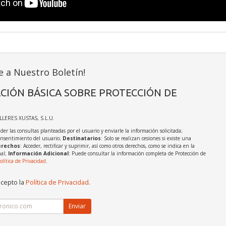
e a Nuestro Boletín!
CIÓN BÁSICA SOBRE PROTECCIÓN DE
ALLERES XUSTAS, S.L.U.
der las consultas planteadas por el usuario y enviarle la información solicitada;
onsentimiento del usuario;
Destinatarios
: Solo se realizan cesiones si existe una
rechos
: Acceder, rectificar y suprimir, así como otros derechos, como se indica en la
nal;
Información Adicional
: Puede consultar la información completa de Protección de
olítica de Privacidad
.
acepto la
Política de Privacidad
.
Enviar