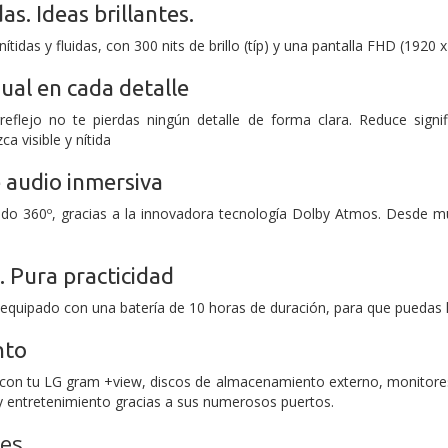
as. Ideas brillantes.
tidas y fluidas, con 300 nits de brillo (típ) y una pantalla FHD (1920 x
ual en cada detalle
rreflejo no te pierdas ningún detalle de forma clara. Reduce signif
 visible y nítida
 audio inmersiva
o 360º, gracias a la innovadora tecnología Dolby Atmos. Desde mús
 Pura practicidad
equipado con una batería de 10 horas de duración, para que puedas l
nto
con tu LG gram +view, discos de almacenamiento externo, monitores 
 y entretenimiento gracias a sus numerosos puertos.
nes