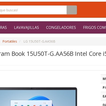
RAS
LAVAVAJILLAS
CONGELADORES
FRIGOS COM
Portatiles
LG 15U50T-G.AA56B
Gram Book 15U50T-G.AA56B Intel Core 
M
P
E
Di