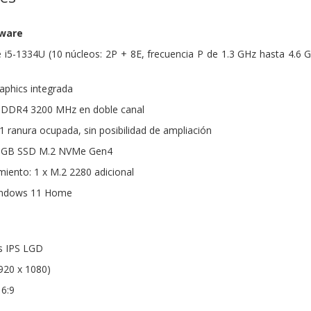
dware
e i5-1334U (10 núcleos: 2P + 8E, frecuencia P de 1.3 GHz hasta 4.6 
Graphics integrada
DDR4 3200 MHz en doble canal
 ranura ocupada, sin posibilidad de ampliación
2 GB SSD M.2 NVMe Gen4
iento: 1 x M.2 2280 adicional
Windows 11 Home
as IPS LGD
1920 x 1080)
16:9