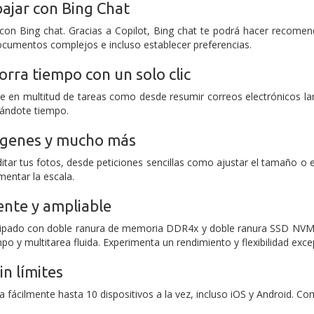
bajar con Bing Chat
 con Bing chat. Gracias a Copilot, Bing chat te podrá hacer recom
ocumentos complejos e incluso establecer preferencias.
horra tiempo con un solo clic
te en multitud de tareas como desde resumir correos electrónicos 
rándote tiempo.
ágenes y mucho más
ditar tus fotos, desde peticiones sencillas como ajustar el tamaño o 
mentar la escala.
ente y ampliable
ipado con doble ranura de memoria DDR4x y doble ranura SSD NVMe6,
o y multitarea fluida. Experimenta un rendimiento y flexibilidad exce
in límites
ácilmente hasta 10 dispositivos a la vez, incluso iOS y Android. Com