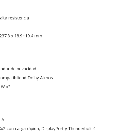
lta resistencia
 237.8 x 18.9~19.4 mm
ador de privacidad
compatibilidad Dolby Atmos
5 W x2
o A
2 con carga rápida, DisplayPort y Thunderbolt 4