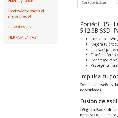
Huerta y jardín
Características
I
Electrodomésticos al
mejor precio!
Portátil 15"
REMOLQUES
512GB SSD, Pa
HERRAMIENTAS
Con solo 1.650 
Mejora tu produ
Libera el poder 
Diseño icónico 
Conéctate rápid
Protege tu inti
Impulsa tu po
Donde el diseño y l
necesidades.
Fusión de esti
LG gram Book ofrece u
mientras que el color g