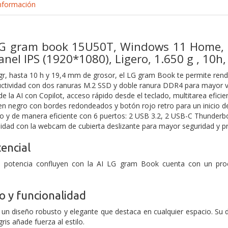
nformación
 LG gram book 15U50T, Windows 11 Home, 
nel IPS (1920*1080), Ligero, 1.650 g , 10h,
gr, hasta 10 h y 19,4 mm de grosor, el LG gram Book te permite rend
ctividad con dos ranuras M.2 SSD y doble ranura DDR4 para mayor vel
de la AI con Copilot, acceso rápido desde el teclado, multitarea eficie
en negro con bordes redondeados y botón rojo retro para un inicio de 
o y de manera eficiente con 6 puertos: 2 USB 3.2, 2 USB-C Thunderbol
midad con la webcam de cubierta deslizante para mayor seguridad y pr
tencial
a potencia confluyen con la AI
LG gram Book cuenta con un proc
lo y funcionalidad
n diseño robusto y elegante que destaca en cualquier espacio. Su d
ris añade fuerza al estilo.