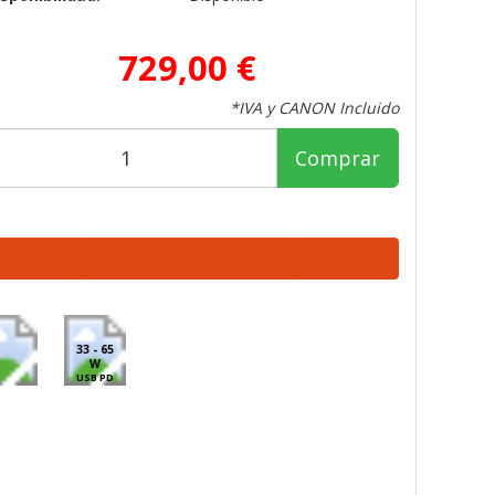
729,00 €
*IVA y CANON Incluido
Comprar
33 - 65
W
USB PD