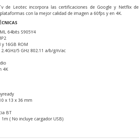
v de Leotec incorpora las certificaciones de Google y Netflix d
lataformas con la mejor calidad de imagen a 60fps y en 4K.
ÉCNICAS
ML 64bits S905Y4
MP2
 y 16GB ROM
 2.4GHz/5 GHz 802.11 a/b/g/n/ac
udio
n 4K
d
ayready
10 x 13 x 36 mm
cia BT
C 1m ( No incluye cargador USB)