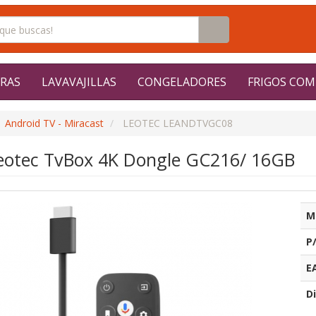
RAS
LAVAVAJILLAS
CONGELADORES
FRIGOS COM
Android TV - Miracast
LEOTEC LEANDTVGC08
eotec TvBox 4K Dongle GC216/ 16GB
M
P
E
Di