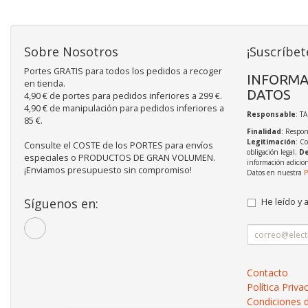
Sobre Nosotros
¡Suscríbet
Portes GRATIS para todos los pedidos a recoger
INFORMA
en tienda.
DATOS
4,90 € de portes para pedidos inferiores a 299 €.
4,90 € de manipulación para pedidos inferiores a
Responsable
: T
85 €.
Finalidad
: Respon
Legitimación
: C
Consulte el COSTE de los PORTES para envíos
obligación legal;
De
especiales o PRODUCTOS DE GRAN VOLUMEN.
información adicio
¡Enviamos presupuesto sin compromiso!
Datos en nuestra
P
Síguenos en:
He leído y 
Contacto
Política Priva
Condiciones 