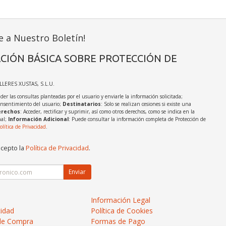
e a Nuestro Boletín!
CIÓN BÁSICA SOBRE PROTECCIÓN DE
ALLERES XUSTAS, S.L.U.
der las consultas planteadas por el usuario y enviarle la información solicitada;
onsentimiento del usuario;
Destinatarios
: Solo se realizan cesiones si existe una
rechos
: Acceder, rectificar y suprimir, así como otros derechos, como se indica en la
nal;
Información Adicional
: Puede consultar la información completa de Protección de
olítica de Privacidad
.
acepto la
Política de Privacidad
.
Enviar
Información Legal
cidad
Política de Cookies
de Compra
Formas de Pago