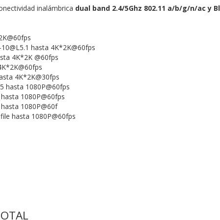
nectividad inalámbrica
dual band 2.4/5Ghz 802.11 a/b/g/n/ac y B
2K@60fps
-10@L5.1 hasta 4K*2K@60fps
hasta 4K*2K @60fps
 4K*2K@60fps
hasta 4K*2K@30fps
 hasta 1080P@60fps
hasta 1080P@60fps
hasta 1080P@60f
ofile hasta 1080P@60fps
TOTAL