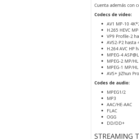
Cuenta además con co
Codecs de video:
AV1 MP-10 4K*
H.265 HEVC MP
VP9 Profile-2 
AVS2-P2 hasta
H.264 AVC HP 
MPEG-4 ASP@L5
MPEG-2 MP/HL 
MPEG-1 MP/HL 
AVS+ JiZhun Pr
Codes de audio:
MPEG1/2
MP3
AAC/HE-AAC
FLAC
OGG
DD/DD+
STREAMING 