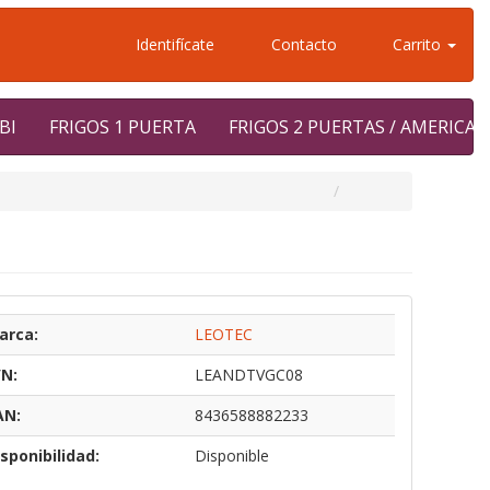
Identifícate
Contacto
Carrito
BI
FRIGOS 1 PUERTA
FRIGOS 2 PUERTAS / AMERICA
arca:
LEOTEC
/N:
LEANDTVGC08
AN:
8436588882233
sponibilidad:
Disponible