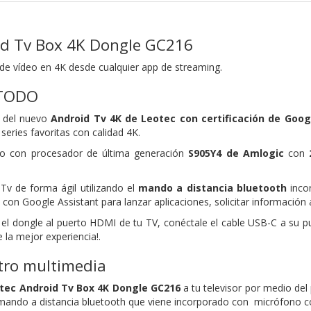
id Tv Box 4K Dongle GC216
e vídeo en 4K desde cualquier app de streaming.
 TODO
l del nuevo
Android Tv 4K de Leotec con certificación de Googl
 series favoritas con calidad 4K.
tivo con procesador de última generación
S905Y4 de Amlogic
con
Tv de forma ágil utilizando el
mando a distancia bluetooth
incor
con Google Assistant para lanzar aplicaciones, solicitar información
l dongle al puerto HDMI de tu TV, conéctale el cable USB-C a su pu
e la mejor experiencia!.
tro multimedia
tec Android Tv Box 4K Dongle GC216
a tu televisor por medio de
mando a distancia bluetooth que viene incorporado con micrófono c