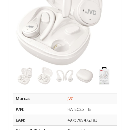
Marca:
JVC
P/N:
HA-EC25T-B
EAN:
4975769472183