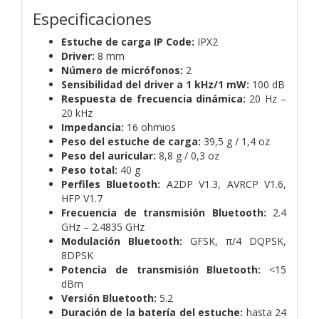
Especificaciones
Estuche de carga IP Code:
IPX2
Driver:
8 mm
Número de micrófonos:
2
Sensibilidad del driver a 1 kHz/1 mW:
100 dB
Respuesta de frecuencia dinámica:
20 Hz –
20 kHz
Impedancia:
16 ohmios
Peso del estuche de carga:
39,5 g / 1,4 oz
Peso del auricular:
8,8 g / 0,3 oz
Peso total:
40 g
Perfiles Bluetooth:
A2DP V1.3, AVRCP V1.6,
HFP V1.7
Frecuencia de transmisión Bluetooth:
2.4
GHz – 2.4835 GHz
Modulación Bluetooth:
GFSK, π/4 DQPSK,
8DPSK
Potencia de transmisión Bluetooth:
<15
dBm
Versión Bluetooth:
5.2
Duración de la batería del estuche:
hasta 24