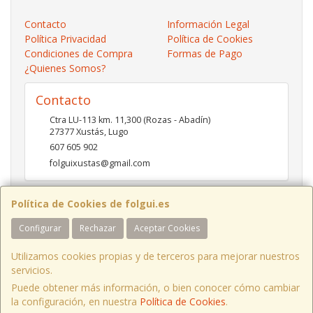
Contacto
Información Legal
Política Privacidad
Política de Cookies
Condiciones de Compra
Formas de Pago
¿Quienes Somos?
Contacto
Ctra LU-113 km. 11,300 (Rozas - Abadín)
27377
Xustás
,
Lugo
607 605 902
folguixustas@gmail.com
Política de Cookies de folgui.es
Horario
Configurar
Rechazar
Aceptar Cookies
Lunes a viernes de 10:00 a 14:00 y de 16:00 a 20:00.
Sábados de 10:00 a 14:00 y de 16:00 a 19:00
Utilizamos cookies propias y de terceros para mejorar nuestros
servicios.
Puede obtener más información, o bien conocer cómo cambiar
Ctra LU-113 Km 11,300 Xustás Lugo, España. - C.I.F.: B27261130 - Tfno:
la configuración, en nuestra
Política de Cookies
.
607 605 902