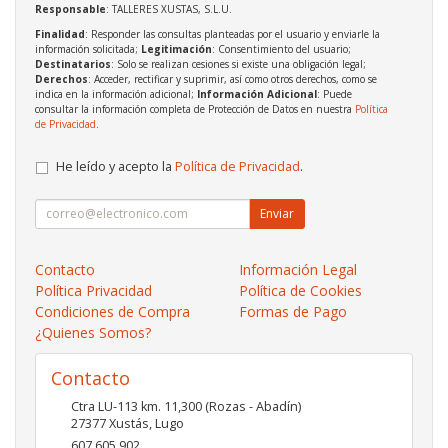
Responsable
: TALLERES XUSTAS, S.L.U.
Finalidad
: Responder las consultas planteadas por el usuario y enviarle la
información solicitada;
Legitimación
: Consentimiento del usuario;
Destinatarios
: Solo se realizan cesiones si existe una obligación legal;
Derechos
: Acceder, rectificar y suprimir, así como otros derechos, como se
indica en la información adicional;
Información Adicional
: Puede
consultar la información completa de Protección de Datos en nuestra
Política
de Privacidad
.
He leído y acepto la
Política de Privacidad
.
Enviar
Contacto
Información Legal
Política Privacidad
Política de Cookies
Condiciones de Compra
Formas de Pago
¿Quienes Somos?
Contacto
Ctra LU-113 km. 11,300 (Rozas - Abadín)
27377
Xustás
,
Lugo
607 605 902