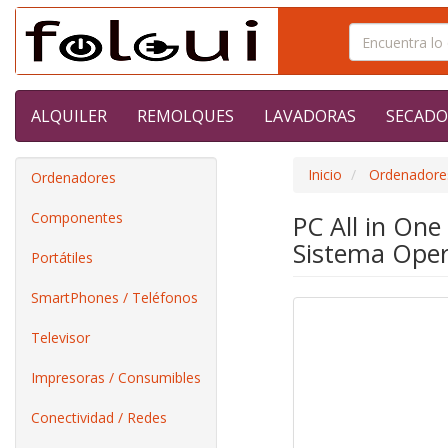
ALQUILER
REMOLQUES
LAVADORAS
SECADO
Inicio
Ordenadore
Ordenadores
Componentes
PC All in On
Sistema Oper
Portátiles
SmartPhones / Teléfonos
Televisor
Impresoras / Consumibles
Conectividad / Redes