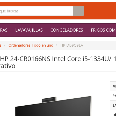
RAS
LAVAVAJILLAS
CONGELADORES
FRIGOS COM
s
Ordenadores Todo en uno
HP DB9Q9EA
e HP 24-CR0166NS Intel Core i5-1334U/ 
ativo
M
P
E
Di