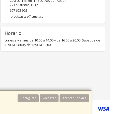
Ctra LU-113 km. 11,300 (Rozas - Abadín)
27377
Xustás
,
Lugo
607 605 902
folguixustas@gmail.com
Horario
Lunes a viernes de 10:00 a 14:00 y de 16:00 a 20:00. Sábados de
10:00 a 14:00 y de 16:00 a 19:00
Configurar
Rechazar
Aceptar Cookies