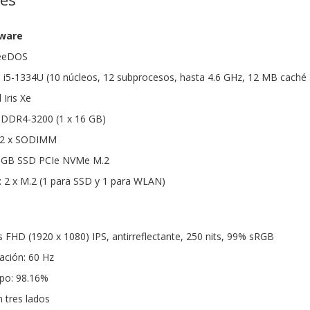
dware
reeDOS
e i5-1334U (10 núcleos, 12 subprocesos, hasta 4.6 GHz, 12 MB caché 
 Iris Xe
DDR4-3200 (1 x 16 GB)
 2 x SODIMM
 GB SSD PCIe NVMe M.2
 2 x M.2 (1 para SSD y 1 para WLAN)
s FHD (1920 x 1080) IPS, antirreflectante, 250 nits, 99% sRGB
ación: 60 Hz
rpo: 98.16%
 tres lados