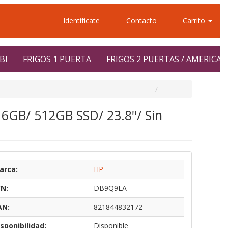
Identifícate
Contacto
Carrito
BI
FRIGOS 1 PUERTA
FRIGOS 2 PUERTAS / AMERICA
16GB/ 512GB SSD/ 23.8"/ Sin
arca:
HP
/N:
DB9Q9EA
AN:
821844832172
sponibilidad:
Disponible