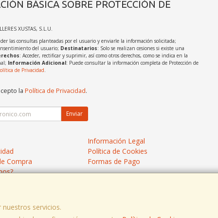
CIÓN BÁSICA SOBRE PROTECCIÓN DE
ALLERES XUSTAS, S.L.U.
der las consultas planteadas por el usuario y enviarle la información solicitada;
onsentimiento del usuario;
Destinatarios
: Solo se realizan cesiones si existe una
rechos
: Acceder, rectificar y suprimir, así como otros derechos, como se indica en la
nal;
Información Adicional
: Puede consultar la información completa de Protección de
olítica de Privacidad
.
acepto la
Política de Privacidad
.
Enviar
Información Legal
cidad
Política de Cookies
de Compra
Formas de Pago
mos?
 nuestros servicios.