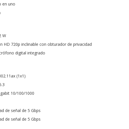
o en uno
a
 2 W
n HD 720p inclinable con obturador de privacidad
rófono digital integrado
 802.11ax (1x1)
5.3
igabit 10/100/1000
ad de señal de 5 Gbps
ad de señal de 5 Gbps