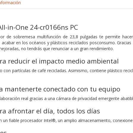
nformación
All-in-One 24-cr0166ns PC
or de sobremesa multifunción de 23,8 pulgadas te permite hace
a acabar en los océanos y plásticos reciclados posconsumo. Gracias
mejoradas, no tendrás que renunciar a un gran rendimiento.
ra reducir el impacto medio ambiental
o con partículas de café recicladas. Asimismo, contiene plástico rec
a mantenerte conectado con tu equipo
aboración real gracias a una cámara de privacidad emergente abatibl
a afrontar el día, todos los días
con un fiable procesador Intel®, un amplio almacenamiento, conexio
nes