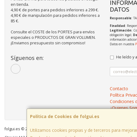
INFORMA
en tienda.
DATOS
4,90 € de portes para pedidos inferiores a 299 €.
4,90 € de manipulación para pedidos inferiores a
Responsable
: T
85 €.
Finalidad
: Respon
Legitimación
: C
Consulte el COSTE de los PORTES para envíos
obligación legal;
De
especiales o PRODUCTOS DE GRAN VOLUMEN.
información adicio
¡Enviamos presupuesto sin compromiso!
Datos en nuestra
P
Síguenos en:
He leído y 
Contacto
Política Priva
Condiciones 
¿Quienes So
Política de Cookies de folgui.es
folgui.es © 2026
Utilizamos cookies propias y de terceros para mejorar