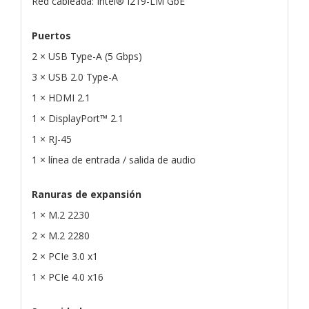
Red cableada: Intel® I219-LM GbE
Puertos
2 × USB Type-A (5 Gbps)
3 × USB 2.0 Type-A
1 × HDMI 2.1
1 × DisplayPort™ 2.1
1 × RJ-45
1 × línea de entrada / salida de audio
Ranuras de expansión
1 × M.2 2230
2 × M.2 2280
2 × PCIe 3.0 x1
1 × PCIe 4.0 x16