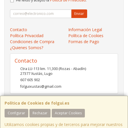
He leído y acepto la
Política de Privacidad
.
Enviar
Contacto
Información Legal
Política Privacidad
Política de Cookies
Condiciones de Compra
Formas de Pago
¿Quienes Somos?
Contacto
Ctra LU-113 km. 11,300 (Rozas - Abadín)
27377
Xustás
,
Lugo
607 605 902
folguixustas@gmail.com
Política de Cookies de folgui.es
Horario
Configurar
Rechazar
Aceptar Cookies
Lunes a viernes de 10:00 a 14:00 y de 16:00 a 20:00.
Sábados de 10:00 a 14:00 y de 16:00 a 19:00
Utilizamos cookies propias y de terceros para mejorar nuestros