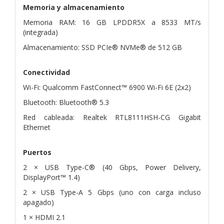
Memoria y almacenamiento
Memoria RAM: 16 GB LPDDR5X a 8533 MT/s
(integrada)
Almacenamiento: SSD PCIe® NVMe® de 512 GB
Conectividad
Wi-Fi: Qualcomm FastConnect™ 6900 Wi-Fi 6E (2x2)
Bluetooth: Bluetooth® 5.3
Red cableada: Realtek RTL8111HSH-CG Gigabit
Ethernet
Puertos
2 × USB Type-C® (40 Gbps, Power Delivery,
DisplayPort™ 1.4)
2 × USB Type-A 5 Gbps (uno con carga incluso
apagado)
1 × HDMI 2.1