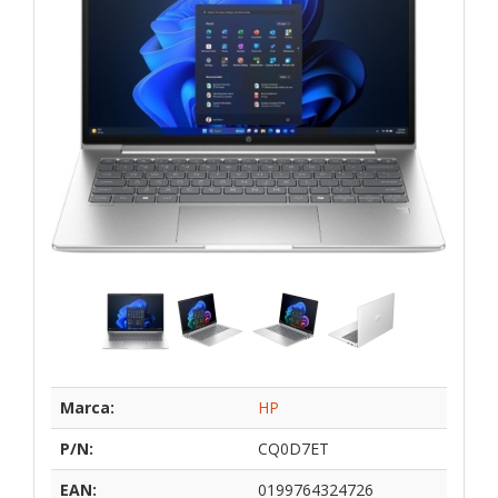
Marca:
HP
P/N:
CQ0D7ET
EAN:
0199764324726