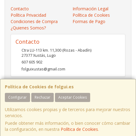
Contacto
Información Legal
Política Privacidad
Política de Cookies
Condiciones de Compra
Formas de Pago
¿Quienes Somos?
Contacto
Ctra LU-113 km. 11,300 (Rozas - Abadín)
27377
Xustás
,
Lugo
607 605 902
folguixustas@gmail.com
Política de Cookies de folgui.es
Horario
Configurar
Rechazar
Aceptar Cookies
Lunes a viernes de 10:00 a 14:00 y de 16:00 a 20:00.
Sábados de 10:00 a 14:00 y de 16:00 a 19:00
Utilizamos cookies propias y de terceros para mejorar nuestros
servicios.
Puede obtener más información, o bien conocer cómo cambiar
Ctra LU-113 Km 11,300 Xustás Lugo, España. - C.I.F.: B27261130 - Tfno:
la configuración, en nuestra
Política de Cookies
.
607 605 902