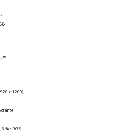
s
 GB
Me™
920 x 1200)
ectante
62,5 % sRGB