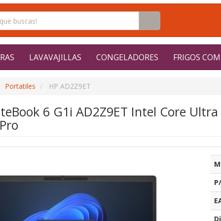
RAS
LAVAVAJILLAS
CONGELADORES
FRIGOS COM
Portatiles
HP AD2Z9ET
liteBook 6 G1i AD2Z9ET Intel Core Ult
 Pro
M
P
E
Di