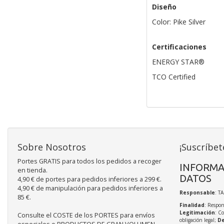
Diseño
Color: Pike Silver
Certificaciones
ENERGY STAR®
TCO Certified
Sobre Nosotros
¡Suscríbet
Portes GRATIS para todos los pedidos a recoger
INFORMA
en tienda.
DATOS
4,90 € de portes para pedidos inferiores a 299 €.
4,90 € de manipulación para pedidos inferiores a
Responsable
: T
85 €.
Finalidad
: Respon
Legitimación
: C
Consulte el COSTE de los PORTES para envíos
obligación legal;
De