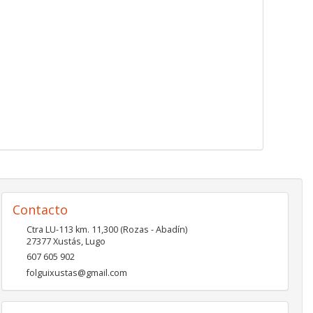
Contacto
Ctra LU-113 km. 11,300 (Rozas - Abadín)
27377
Xustás
,
Lugo
607 605 902
folguixustas@gmail.com