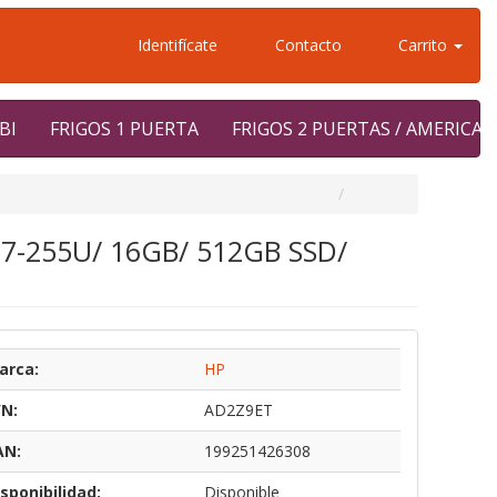
Identifícate
Contacto
Carrito
BI
FRIGOS 1 PUERTA
FRIGOS 2 PUERTAS / AMERICA
ra 7-255U/ 16GB/ 512GB SSD/
arca:
HP
/N:
AD2Z9ET
AN:
199251426308
sponibilidad:
Disponible