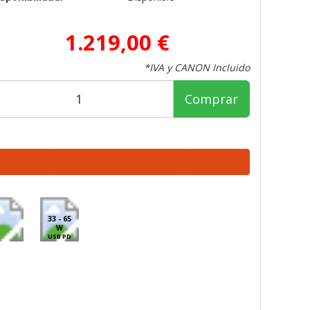
1.219,00 €
*IVA y CANON Incluido
Comprar
33 - 65
W
USB PD