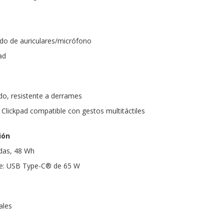
do de auriculares/micrófono
ad
do, resistente a derrames
 Clickpad compatible con gestos multitáctiles
ión
eldas, 48 Wh
te: USB Type-C® de 65 W
ales