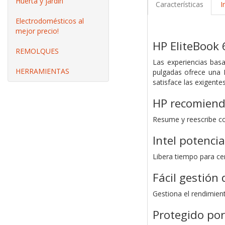
Huerta y jardín
Características
I
Electrodomésticos al
mejor precio!
HP EliteBook 
REMOLQUES
Las experiencias bas
HERRAMIENTAS
pulgadas ofrece una 
satisface las exigente
HP recomiend
Resume y reescribe co
Intel potenci
Libera tiempo para ce
Fácil gestión 
Gestiona el rendimien
Protegido por