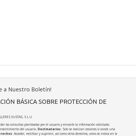
e a Nuestro Boletín!
CIÓN BÁSICA SOBRE PROTECCIÓN DE
ALLERES XUSTAS, S.L.U.
der las consultas planteadas por el usuario y enviarle la información solicitada;
onsentimiento del usuario;
Destinatarios
: Solo se realizan cesiones si existe una
rechos
: Acceder, rectificar y suprimir, así como otros derechos, como se indica en la