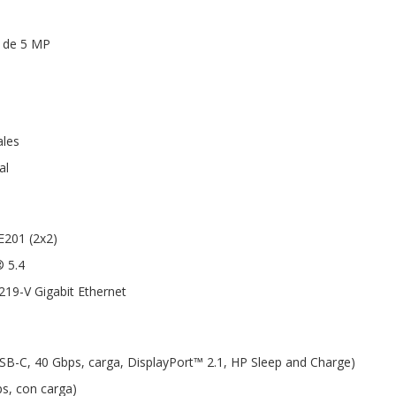
s de 5 MP
ales
al
BE201 (2x2)
® 5.4
219-V Gigabit Ethernet
SB-C, 40 Gbps, carga, DisplayPort™ 2.1, HP Sleep and Charge)
s, con carga)