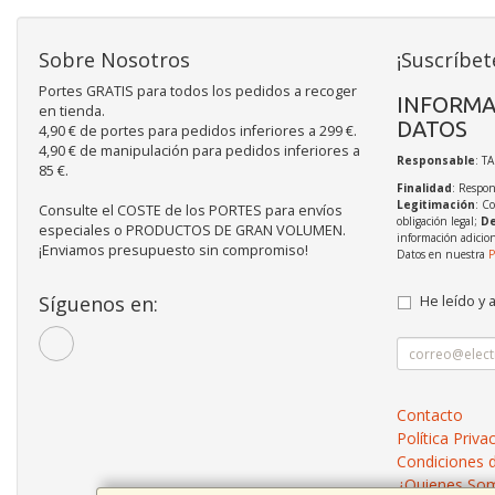
Sobre Nosotros
¡Suscríbet
Portes GRATIS para todos los pedidos a recoger
INFORMA
en tienda.
DATOS
4,90 € de portes para pedidos inferiores a 299 €.
4,90 € de manipulación para pedidos inferiores a
Responsable
: T
85 €.
Finalidad
: Respon
Legitimación
: C
Consulte el COSTE de los PORTES para envíos
obligación legal;
De
especiales o PRODUCTOS DE GRAN VOLUMEN.
información adicio
¡Enviamos presupuesto sin compromiso!
Datos en nuestra
P
Síguenos en:
He leído y 
Contacto
Política Priva
Condiciones 
¿Quienes So