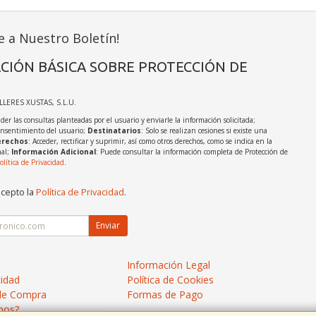
e a Nuestro Boletín!
CIÓN BÁSICA SOBRE PROTECCIÓN DE
ALLERES XUSTAS, S.L.U.
der las consultas planteadas por el usuario y enviarle la información solicitada;
onsentimiento del usuario;
Destinatarios
: Solo se realizan cesiones si existe una
rechos
: Acceder, rectificar y suprimir, así como otros derechos, como se indica en la
nal;
Información Adicional
: Puede consultar la información completa de Protección de
olítica de Privacidad
.
acepto la
Política de Privacidad
.
Enviar
Información Legal
cidad
Política de Cookies
de Compra
Formas de Pago
mos?