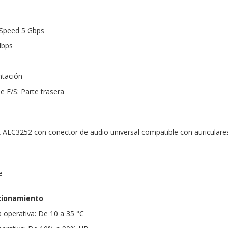
rSpeed 5 Gbps
Mbps
ntación
e E/S: Parte trasera
k ALC3252 con conector de audio universal compatible con auricular
e
cionamiento
 operativa: De 10 a 35 °C