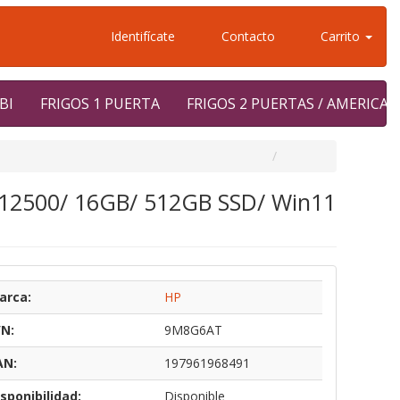
Identifícate
Contacto
Carrito
BI
FRIGOS 1 PUERTA
FRIGOS 2 PUERTAS / AMERICA
-12500/ 16GB/ 512GB SSD/ Win11
arca:
HP
/N:
9M8G6AT
AN:
197961968491
sponibilidad:
Disponible