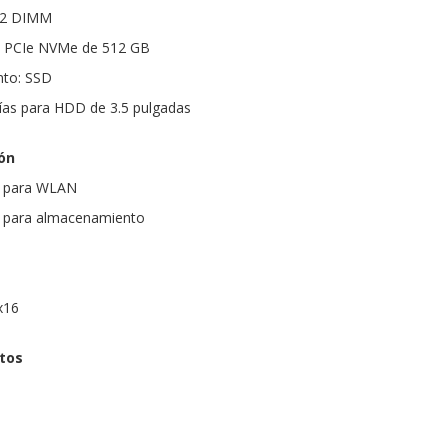
 2 DIMM
 PCIe NVMe de 512 GB
nto: SSD
hías para HDD de 3.5 pulgadas
ón
0 para WLAN
0 para almacenamiento
x16
rtos