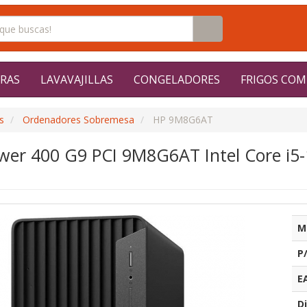
RAS
LAVAVAJILLAS
CONGELADORES
FRIGOS COM
s
Ordenadores Sobremesa
HP 9M8G6AT
wer 400 G9 PCI 9M8G6AT Intel Core i5
M
P
E
Di