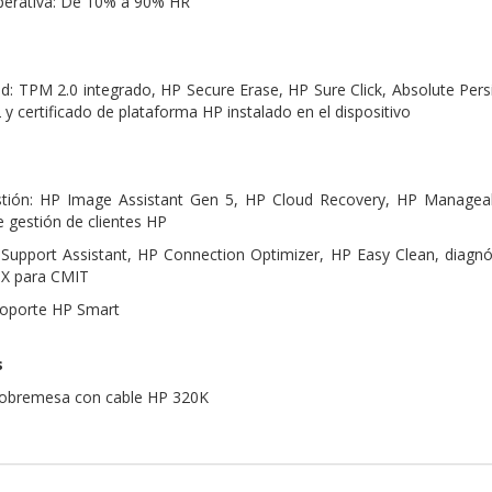
erativa: De 10% a 90% HR
ad: TPM 2.0 integrado, HP Secure Erase, HP Sure Click, Absolute Pe
y certificado de plataforma HP instalado en el dispositivo
estión: HP Image Assistant Gen 5, HP Cloud Recovery, HP Manageabi
de gestión de clientes HP
 Support Assistant, HP Connection Optimizer, HP Easy Clean, diagnó
PX para CMIT
Soporte HP Smart
s
sobremesa con cable HP 320K