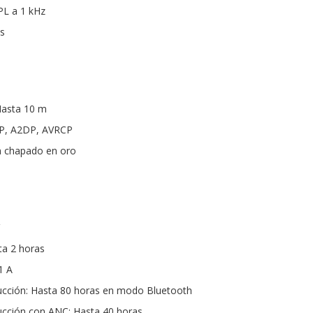
PL a 1 kHz
s
Hasta 10 m
HFP, A2DP, AVRCP
m chapado en oro
ta 2 horas
1 A
cción: Hasta 80 horas en modo Bluetooth
cción con ANC: Hasta 40 horas