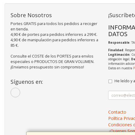
Sobre Nosotros
¡Suscríbet
Portes GRATIS para todos los pedidos a recoger
INFORMA
en tienda.
DATOS
4,90 € de portes para pedidos inferiores a 299 €.
4,90 € de manipulación para pedidos inferiores a
Responsable
: T
85 €.
Finalidad
: Respon
Legitimación
: C
Consulte el COSTE de los PORTES para envíos
obligación legal;
De
especiales o PRODUCTOS DE GRAN VOLUMEN.
información adicio
¡Enviamos presupuesto sin compromiso!
Datos en nuestra
P
Síguenos en:
He leído y 
Contacto
Política Priva
Condiciones 
¿Quienes So