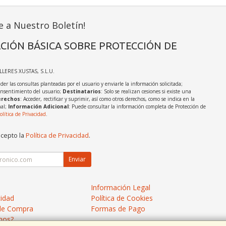
e a Nuestro Boletín!
CIÓN BÁSICA SOBRE PROTECCIÓN DE
ALLERES XUSTAS, S.L.U.
der las consultas planteadas por el usuario y enviarle la información solicitada;
onsentimiento del usuario;
Destinatarios
: Solo se realizan cesiones si existe una
rechos
: Acceder, rectificar y suprimir, así como otros derechos, como se indica en la
nal;
Información Adicional
: Puede consultar la información completa de Protección de
olítica de Privacidad
.
acepto la
Política de Privacidad
.
Enviar
Información Legal
cidad
Política de Cookies
de Compra
Formas de Pago
mos?