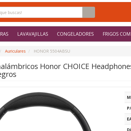
RAS
LAVAVAJILLAS
CONGELADORES
FRIGOS COM
Auriculares
HONOR 5504ABSU
Inalámbricos Honor CHOICE Headphones 
egros
M
P
E
Di