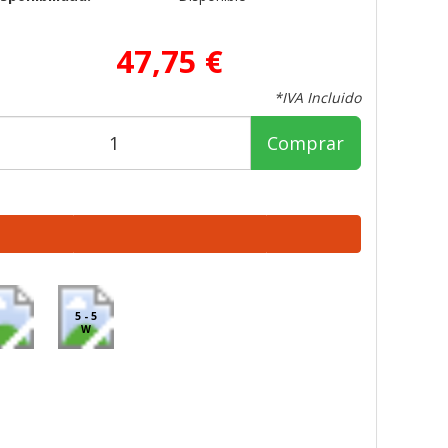
47,75 €
*IVA Incluido
Comprar
5 - 5
W