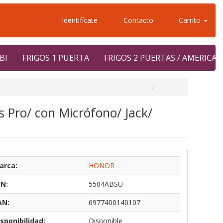
Identifícate
Contacto
Carrito
BI
FRIGOS 1 PUERTA
FRIGOS 2 PUERTAS / AMERICA
Pro/ con Micrófono/ Jack/
arca:
HONOR
/N:
5504ABSU
AN:
6977400140107
sponibilidad:
Disponible