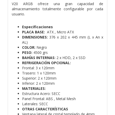
V20 ARGB ofrece una gran capacidad de
almacenamiento totalmente configurable por cada
usuario.
Especificaciones
PLACA BASE
:
ATX , Micro ATX
DIMENSIONES:
376 x 202 x 445 mm (L x An x
AL)
COLOR
:
Negro
PESO:
4500 grs
BAHÍAS INTERNAS:
2 x HDD, 2 x SSD
REFRIGERACIÓN OPCIONAL:
Frontal: 3 x 120mm
Trasero: 1 x 120mm
Superior: 2 x 120mm
Inferior: 2 x 120mm
MATERIALES:
Estructura Acero: SECC
Panel Frontal: ABS , Metal Mesh
Laterales: SECC
OTRAS CARACTERÍSTICAS
Ventana lateral de cristal templado de 4mm