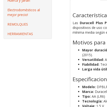
Huerta y jardín
Electrodomésticos al
Característic
mejor precio!
Las
Duracell Plus 
REMOLQUES
dispositivos de uso c
mínima media según el 
HERRAMIENTAS
Motivos para
Mayor duració
(2015).
Versatilidad:
A
Fiabilidad:
Tecn
Larga vida útil
Especificacio
Modelo:
DPBL
Marca:
Duracel
Tipo:
AA (LR6)
Tecnología:
Al
Voltaje:
1,5 V