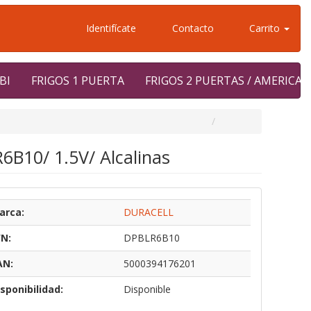
Identifícate
Contacto
Carrito
BI
FRIGOS 1 PUERTA
FRIGOS 2 PUERTAS / AMERICA
6B10/ 1.5V/ Alcalinas
arca:
DURACELL
/N:
DPBLR6B10
AN:
5000394176201
sponibilidad:
Disponible