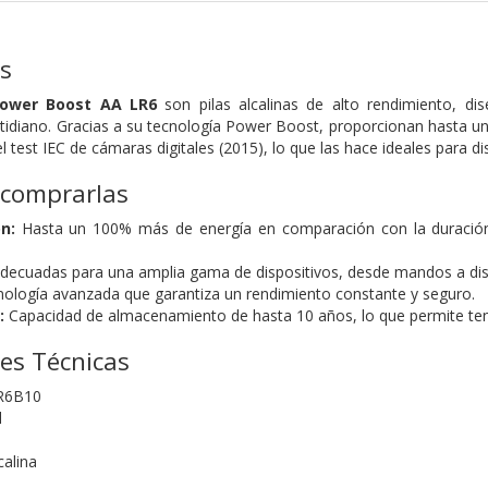
as
Power Boost AA LR6
son pilas alcalinas de alto rendimiento, di
otidiano. Gracias a su tecnología Power Boost, proporcionan hasta 
test IEC de cámaras digitales (2015), lo que las hace ideales para d
 comprarlas
n:
Hasta un 100% más de energía en comparación con la duración 
decuadas para una amplia gama de dispositivos, desde mandos a dista
ología avanzada que garantiza un rendimiento constante y seguro.
:
Capacidad de almacenamiento de hasta 10 años, lo que permite tene
nes Técnicas
R6B10
l
calina