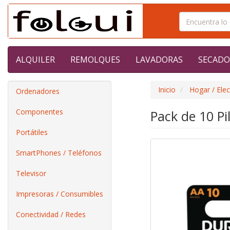
ALQUILER
REMOLQUES
LAVADORAS
SECADO
Inicio
Hogar / Ele
Ordenadores
Componentes
Pack de 10 Pi
Portátiles
SmartPhones / Teléfonos
Televisor
Impresoras / Consumibles
Conectividad / Redes