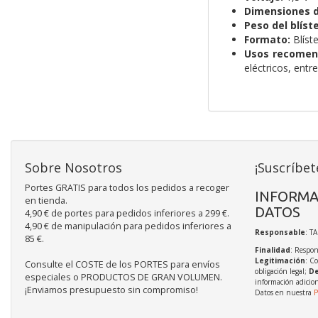
Dimensiones de
Peso del blíste
Formato:
Blíste
Usos recomen
eléctricos, entre
Sobre Nosotros
¡Suscríbet
Portes GRATIS para todos los pedidos a recoger
INFORMA
en tienda.
DATOS
4,90 € de portes para pedidos inferiores a 299 €.
4,90 € de manipulación para pedidos inferiores a
Responsable
: T
85 €.
Finalidad
: Respon
Legitimación
: C
Consulte el COSTE de los PORTES para envíos
obligación legal;
De
especiales o PRODUCTOS DE GRAN VOLUMEN.
información adicio
¡Enviamos presupuesto sin compromiso!
Datos en nuestra
P