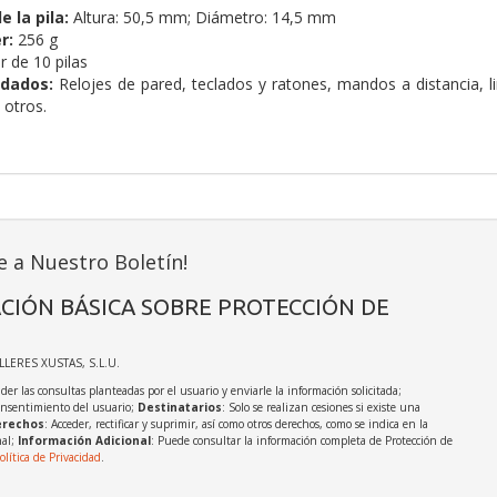
 la pila:
Altura: 50,5 mm; Diámetro: 14,5 mm
r:
256 g
r de 10 pilas
dados:
Relojes de pared, teclados y ratones, mandos a distancia, lin
 otros.
e a Nuestro Boletín!
CIÓN BÁSICA SOBRE PROTECCIÓN DE
ALLERES XUSTAS, S.L.U.
der las consultas planteadas por el usuario y enviarle la información solicitada;
onsentimiento del usuario;
Destinatarios
: Solo se realizan cesiones si existe una
rechos
: Acceder, rectificar y suprimir, así como otros derechos, como se indica en la
nal;
Información Adicional
: Puede consultar la información completa de Protección de
olítica de Privacidad
.