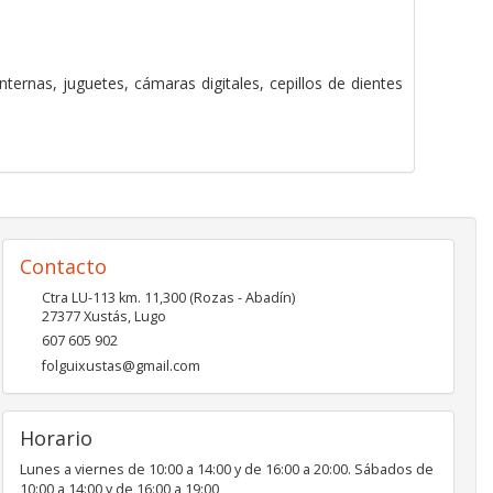
ternas, juguetes, cámaras digitales, cepillos de dientes
Contacto
Ctra LU-113 km. 11,300 (Rozas - Abadín)
27377
Xustás
,
Lugo
607 605 902
folguixustas@gmail.com
Horario
Lunes a viernes de 10:00 a 14:00 y de 16:00 a 20:00. Sábados de
10:00 a 14:00 y de 16:00 a 19:00