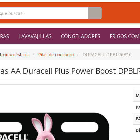
RAS
LAVAVAJILLAS
CONGELADORES
FRIGOS COM
ctrodomésticos
Pilas de consumo
DURACELL DPBLR6B10
las AA Duracell Plus Power Boost DPBLR
M
P
E
Di