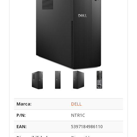
Marca:
DELL
P/N:
NTR1C
EAN:
5397184986110