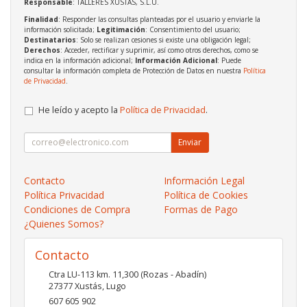
Responsable
: TALLERES XUSTAS, S.L.U.
Finalidad
: Responder las consultas planteadas por el usuario y enviarle la
información solicitada;
Legitimación
: Consentimiento del usuario;
Destinatarios
: Solo se realizan cesiones si existe una obligación legal;
Derechos
: Acceder, rectificar y suprimir, así como otros derechos, como se
indica en la información adicional;
Información Adicional
: Puede
consultar la información completa de Protección de Datos en nuestra
Política
de Privacidad
.
He leído y acepto la
Política de Privacidad
.
Enviar
Contacto
Información Legal
Política Privacidad
Política de Cookies
Condiciones de Compra
Formas de Pago
¿Quienes Somos?
Contacto
Ctra LU-113 km. 11,300 (Rozas - Abadín)
27377
Xustás
,
Lugo
607 605 902