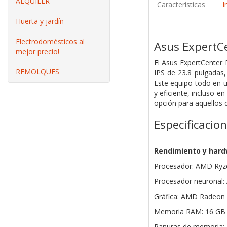
ALQUILER
Características
I
Huerta y jardín
Electrodomésticos al
Asus ExpertC
mejor precio!
El Asus ExpertCenter
REMOLQUES
IPS de 23.8 pulgadas,
Este equipo todo en u
y eficiente, incluso 
opción para aquellos 
Especificacio
Rendimiento y har
Procesador: AMD Ryze
Procesador neuronal
Gráfica: AMD Radeon
Memoria RAM: 16 G
Ranuras de memoria