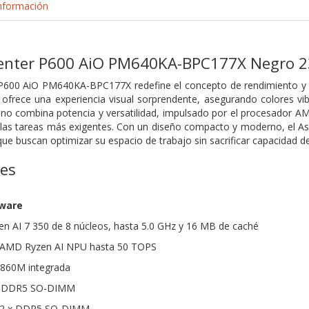
nformación
enter P600 AiO PM640KA-BPC177X Negro 23.
 P600 AiO PM640KA-BPC177X redefine el concepto de rendimiento y e
 ofrece una experiencia visual sorprendente, asegurando colores vi
no combina potencia y versatilidad, impulsado por el procesador AM
en las tareas más exigentes. Con un diseño compacto y moderno, el A
que buscan optimizar su espacio de trabajo sin sacrificar capacidad 
nes
dware
n AI 7 350 de 8 núcleos, hasta 5.0 GHz y 16 MB de caché
: AMD Ryzen AI NPU hasta 50 TOPS
 860M integrada
B DDR5 SO-DIMM
: 2 x DDR5 SO-DIMM