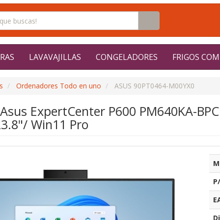
RAS
LAVAVAJILLAS
CONGELADORES
FRIGOS COM
s
Ordenadores Todo en uno
ASUS 90PT0464-M00YX0
e Asus ExpertCenter P600 PM640KA-BPC
3.8"/ Win11 Pro
M
P
E
Di