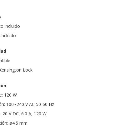
s
o incluido
incluido
dad
tible
 Kensington Lock
ión
e: 120 W
ión: 100~240 V AC 50-60 Hz
: 20 V DC, 6.0 A, 120 W
ción: ø4.5 mm