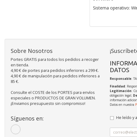
Sistema operativo: Wi
Sobre Nosotros
¡Suscríbet
Portes GRATIS para todos los pedidos a recoger
INFORMA
en tienda.
DATOS
4,90 € de portes para pedidos inferiores a 299 €.
4,90 € de manipulación para pedidos inferiores a
Responsable
: T
85 €.
Finalidad
: Respon
Legitimación
: C
Consulte el COSTE de los PORTES para envíos
obligación legal;
De
especiales o PRODUCTOS DE GRAN VOLUMEN.
información adicio
¡Enviamos presupuesto sin compromiso!
Datos en nuestra
P
Síguenos en:
He leído y 