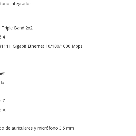
ófono integrados
e Triple Band 2x2
5.4
L8111H Gigabit Ethernet 10/100/1000 Mbps
net
ada
a
o C
o A
do de auriculares y micrófono 3.5 mm