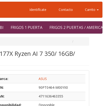
Identifícate
Contacto
Carrito
BI
FRIGOS 1 PUERTA
FRIGOS 2 PUERTAS / AMERICA
177X Ryzen AI 7 350/ 16GB/
arca:
ASUS
/N:
90PT0464-M00YX0
AN:
4711636463355
sponibilidad:
Disponible