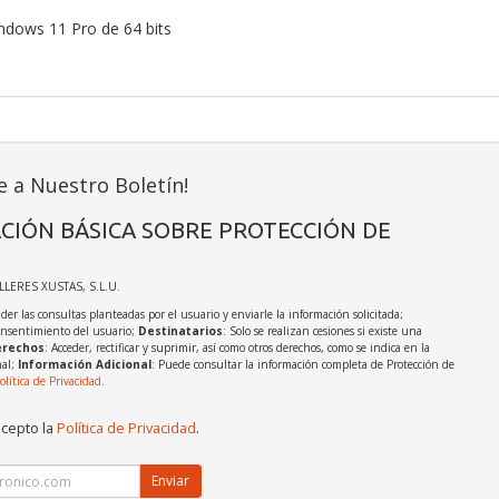
ndows 11 Pro de 64 bits
e a Nuestro Boletín!
CIÓN BÁSICA SOBRE PROTECCIÓN DE
ALLERES XUSTAS, S.L.U.
der las consultas planteadas por el usuario y enviarle la información solicitada;
onsentimiento del usuario;
Destinatarios
: Solo se realizan cesiones si existe una
rechos
: Acceder, rectificar y suprimir, así como otros derechos, como se indica en la
nal;
Información Adicional
: Puede consultar la información completa de Protección de
olítica de Privacidad
.
acepto la
Política de Privacidad
.
Enviar