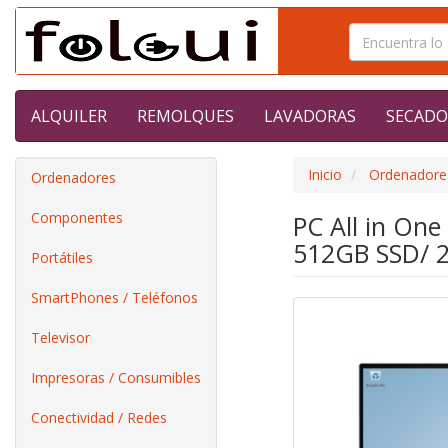
ALQUILER
REMOLQUES
LAVADORAS
SECADO
Inicio
Ordenadore
Ordenadores
Componentes
PC All in On
512GB SSD/ 2
Portátiles
SmartPhones / Teléfonos
Televisor
Impresoras / Consumibles
Conectividad / Redes