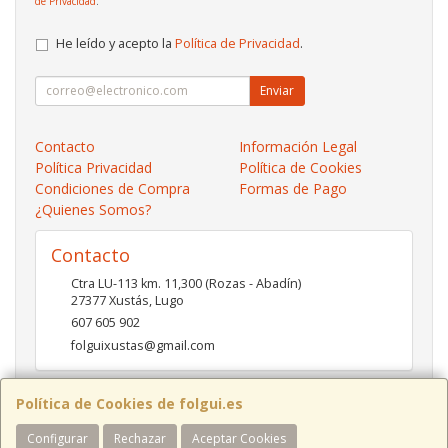
de Privacidad
.
He leído y acepto la
Política de Privacidad
.
Enviar
Contacto
Información Legal
Política Privacidad
Política de Cookies
Condiciones de Compra
Formas de Pago
¿Quienes Somos?
Contacto
Ctra LU-113 km. 11,300 (Rozas - Abadín)
27377
Xustás
,
Lugo
607 605 902
folguixustas@gmail.com
Política de Cookies de folgui.es
Horario
Configurar
Rechazar
Aceptar Cookies
Lunes a viernes de 10:00 a 14:00 y de 16:00 a 20:00.