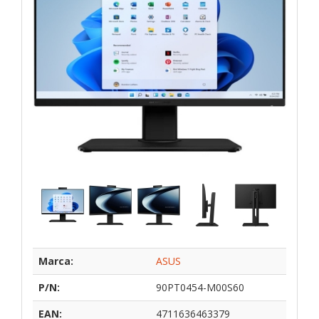
Marca:
ASUS
P/N:
90PT0454-M00S60
EAN:
4711636463379