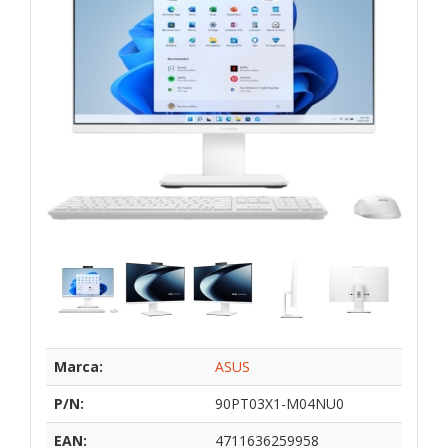
Marca:
ASUS
P/N:
90PT03X1-M04NU0
EAN:
4711636259958