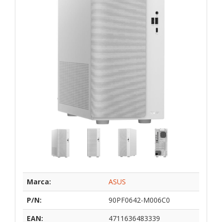
Marca:
ASUS
P/N:
90PF0642-M006C0
EAN:
4711636483339