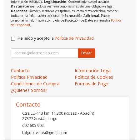
información solicitada;
Legitimación
: Consentimiento del usuario;
Destinatarios
: Solo se realizan cesiones si existe una obligación legal;
Derechos
: Acceder, rectificar y suprimir, así como otros derechos, como se
indica en la información adicional;
Información Adicional
: Puede
consultar la información completa de Protección de Datos en nuestra
Política
de Privacidad
.
He leído y acepto la
Política de Privacidad
.
Enviar
Contacto
Información Legal
Política Privacidad
Política de Cookies
Condiciones de Compra
Formas de Pago
¿Quienes Somos?
Contacto
Ctra LU-113 km. 11,300 (Rozas - Abadín)
27377
Xustás
,
Lugo
607 605 902
folguixustas@gmail.com