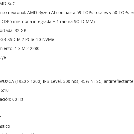
 AMD SoC
nto neuronal: AMD Ryzen AI con hasta 59 TOPs totales y 50 TOPs 
DDR5 (memoria integrada + 1 ranura SO-DIMM)
rtada: 32 GB
 GB SSD M.2 PCIe 4.0 NVMe
iento: 1 x M.2 2280
luye
 WUXGA (1920 x 1200) IPS-Level, 300 nits, 45% NTSC, antirreflectante
16:10
ación: 60 Hz
r
ástico