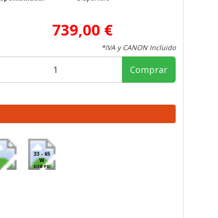
739,00 €
*IVA y CANON Incluido
Comprar
33 - 65
W
USB PD