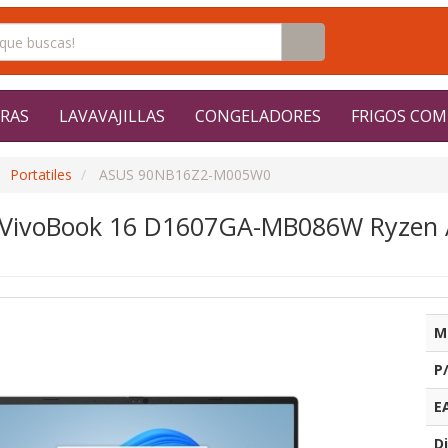
RAS
LAVAVAJILLAS
CONGELADORES
FRIGOS COM
Portatiles
ASUS 90NB16Z2-M005W0
s VivoBook 16 D1607GA-MB086W Ryzen A
M
P
E
Di