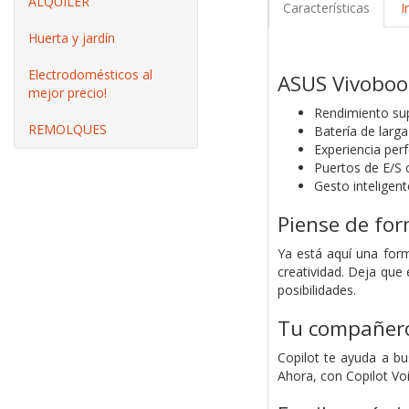
ALQUILER
Características
I
Huerta y jardín
Electrodomésticos al
ASUS Vivoboo
mejor precio!
Rendimiento su
REMOLQUES
Batería de larg
Experiencia per
Puertos de E/S
Gesto inteligent
Piense de for
Ya está aquí una form
creatividad. Deja que 
posibilidades.
Tu compañero 
Copilot te ayuda a bu
Ahora, con Copilot Voi