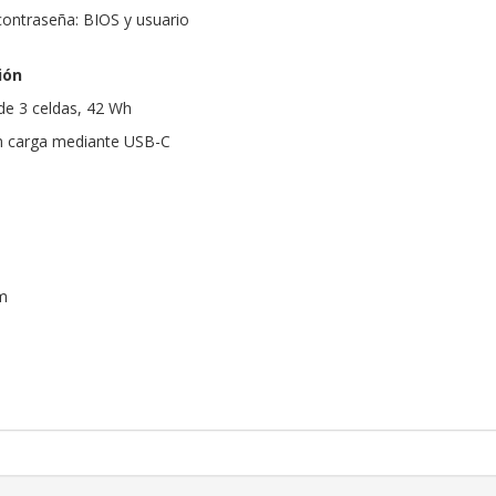
ontraseña: BIOS y usuario
ión
 de 3 celdas, 42 Wh
n carga mediante USB-C
m