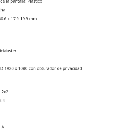
de la pantalla: Plástico
cha
50.6 x 17.9-19.9 mm
nicMaster
HD 1920 x 1080 con obturador de privacidad
x 2x2
5.4
o A