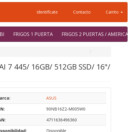
Identifícate
Contacto
Carrito
BI
FRIGOS 1 PUERTA
FRIGOS 2 PUERTAS / AMERICA
I 7 445/ 16GB/ 512GB SSD/ 16"/
arca:
ASUS
/N:
90NB16Z2-M005W0
AN:
4711636496360
sponibilidad:
Disponible