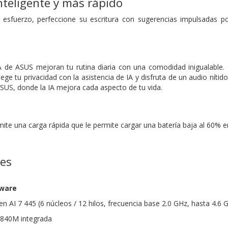
nteligente y más rápido
 esfuerzo, perfeccione su escritura con sugerencias impulsadas p
A de ASUS mejoran tu rutina diaria con una comodidad inigualable. 
ege tu privacidad con la asistencia de IA y disfruta de un audio nítid
ASUS, donde la IA mejora cada aspecto de tu vida.
e
te una carga rápida que le permite cargar una batería baja al 60% e
nes
dware
 AI 7 445 (6 núcleos / 12 hilos, frecuencia base 2.0 GHz, hasta 4.6
 840M integrada