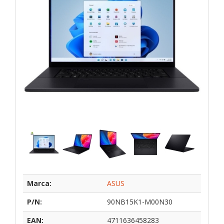
Marca:
ASUS
P/N:
90NB15K1-M00N30
EAN:
4711636458283