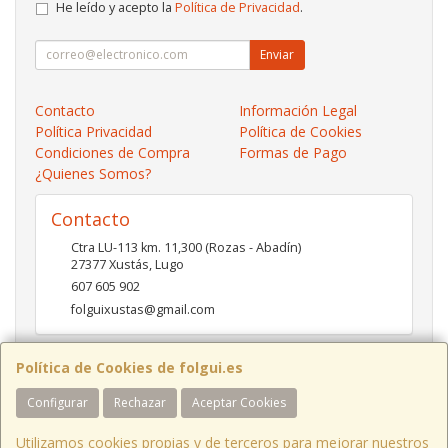
He leído y acepto la
Política de Privacidad
.
Enviar
Contacto
Información Legal
Política Privacidad
Política de Cookies
Condiciones de Compra
Formas de Pago
¿Quienes Somos?
Contacto
Ctra LU-113 km. 11,300 (Rozas - Abadín)
27377
Xustás
,
Lugo
607 605 902
folguixustas@gmail.com
Política de Cookies de folgui.es
Horario
Configurar
Rechazar
Aceptar Cookies
Lunes a viernes de 10:00 a 14:00 y de 16:00 a 20:00.
Sábados de 10:00 a 14:00 y de 16:00 a 19:00
Utilizamos cookies propias y de terceros para mejorar nuestros