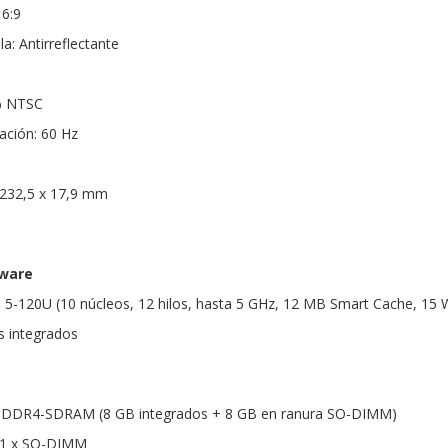
16:9
a: Antirreflectante
% NTSC
ación: 60 Hz
 232,5 x 17,9 mm
dware
e 5-120U (10 núcleos, 12 hilos, hasta 5 GHz, 12 MB Smart Cache, 15 
cs integrados
DDR4-SDRAM (8 GB integrados + 8 GB en ranura SO-DIMM)
 1 x SO-DIMM