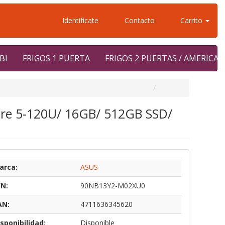
Identifícate
Contacto
Carrito
BI
FRIGOS 1 PUERTA
FRIGOS 2 PUERTAS / AMERICA
ore 5-120U/ 16GB/ 512GB SSD/
arca:
ASUS
/N:
90NB13Y2-M02XU0
AN:
4711636345620
sponibilidad:
Disponible