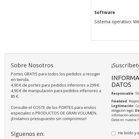
Software
Sistema operativo: 
Sobre Nosotros
¡Suscríbet
Portes GRATIS para todos los pedidos a recoger
INFORMA
en tienda.
DATOS
4,90 € de portes para pedidos inferiores a 299 €.
4,90 € de manipulación para pedidos inferiores a
Responsable
: T
85 €.
Finalidad
: Respon
Legitimación
: C
Consulte el COSTE de los PORTES para envíos
obligación legal;
De
especiales o PRODUCTOS DE GRAN VOLUMEN.
información adicio
¡Enviamos presupuesto sin compromiso!
Datos en nuestra
P
Síguenos en:
He leído y 