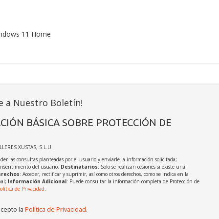
Windows 11 Home
e a Nuestro Boletín!
CIÓN BÁSICA SOBRE PROTECCIÓN DE
ALLERES XUSTAS, S.L.U.
der las consultas planteadas por el usuario y enviarle la información solicitada;
onsentimiento del usuario;
Destinatarios
: Solo se realizan cesiones si existe una
rechos
: Acceder, rectificar y suprimir, así como otros derechos, como se indica en la
nal;
Información Adicional
: Puede consultar la información completa de Protección de
olítica de Privacidad
.
acepto la
Política de Privacidad
.