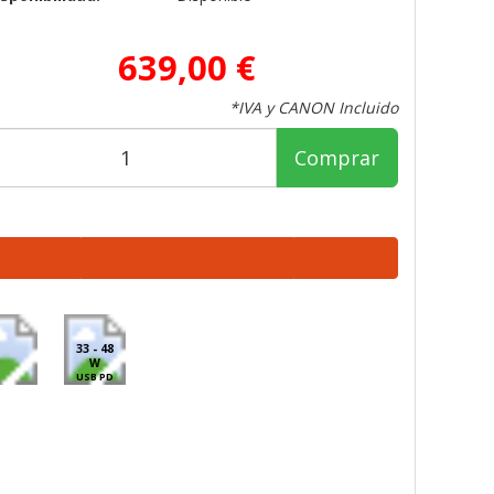
639,00 €
*IVA y CANON Incluido
Comprar
33 - 48
W
USB PD