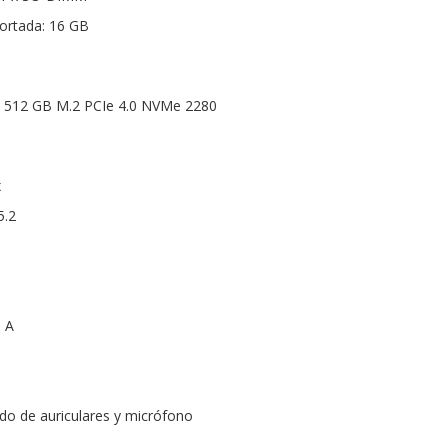
rtada: 16 GB
 512 GB M.2 PCIe 4.0 NVMe 2280
x
5.2
o A
do de auriculares y micrófono