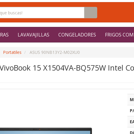
RAS
LAVAVAJILLAS
CONGELADORES
FRIGOS COM
Portatiles
ASUS 90NB13Y2-M02XU0
s VivoBook 15 X1504VA-BQ575W Intel C
M
P
E
Di