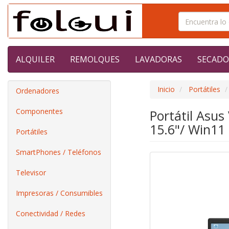
ALQUILER
REMOLQUES
LAVADORAS
SECADO
Inicio
Portátiles
Ordenadores
Componentes
Portátil Asu
15.6"/ Win11
Portátiles
SmartPhones / Teléfonos
Televisor
Impresoras / Consumibles
Conectividad / Redes