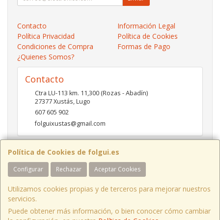
Contacto
Información Legal
Política Privacidad
Política de Cookies
Condiciones de Compra
Formas de Pago
¿Quienes Somos?
Contacto
Ctra LU-113 km. 11,300 (Rozas - Abadín)
27377
Xustás
,
Lugo
607 605 902
folguixustas@gmail.com
Política de Cookies de folgui.es
Horario
Configurar
Rechazar
Aceptar Cookies
Lunes a viernes de 10:00 a 14:00 y de 16:00 a 20:00.
Sábados de 10:00 a 14:00 y de 16:00 a 19:00
Utilizamos cookies propias y de terceros para mejorar nuestros
servicios.
Puede obtener más información, o bien conocer cómo cambiar
Ctra LU-113 Km 11,300 Xustás Lugo, España. - C.I.F.: B27261130 - Tfno: