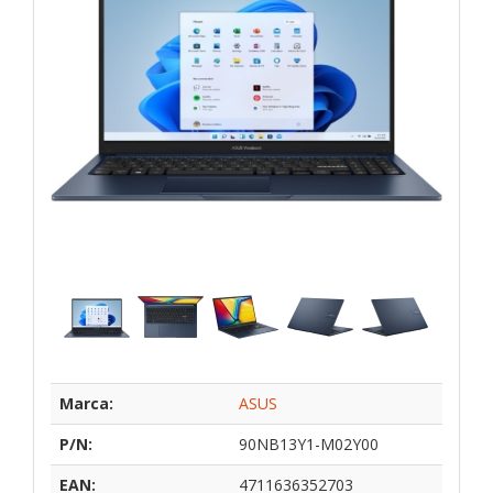
Marca:
ASUS
P/N:
90NB13Y1-M02Y00
EAN:
4711636352703