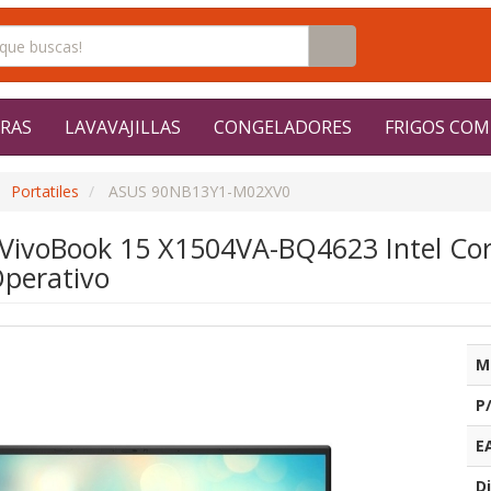
RAS
LAVAVAJILLAS
CONGELADORES
FRIGOS COM
Portatiles
ASUS 90NB13Y1-M02XV0
s VivoBook 15 X1504VA-BQ4623 Intel Co
Operativo
M
P
E
Di