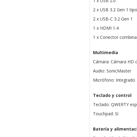
1 x USB 2.0
2 x USB 3.2 Gen 1 tip
2 x USB-C 3.2 Gen 1
1 x HDMI 1.4
1 x Conector combina
Multimedia
Cámara: Cámara HD c
Audio: SonicMaster
Micrófono: Integrado
Teclado y control
Teclado: QWERTY esp
Touchpad: Sí
Batería y alimentac