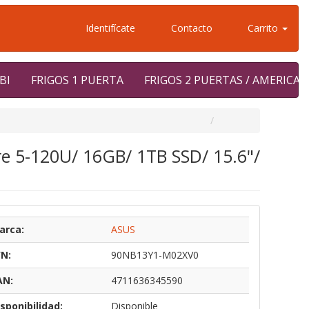
Identifícate
Contacto
Carrito
BI
FRIGOS 1 PUERTA
FRIGOS 2 PUERTAS / AMERICA
re 5-120U/ 16GB/ 1TB SSD/ 15.6"/
arca:
ASUS
/N:
90NB13Y1-M02XV0
AN:
4711636345590
sponibilidad:
Disponible