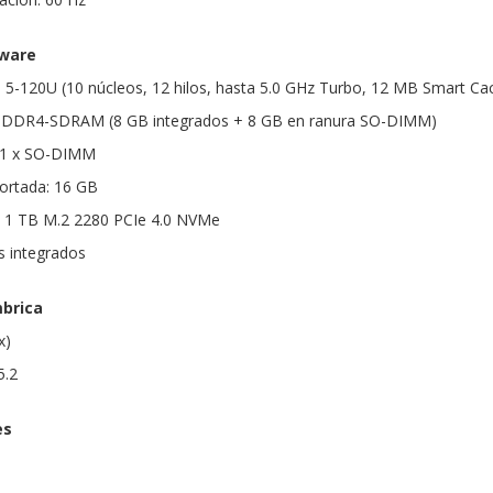
dware
e 5-120U (10 núcleos, 12 hilos, hasta 5.0 GHz Turbo, 12 MB Smart Ca
DDR4-SDRAM (8 GB integrados + 8 GB en ranura SO-DIMM)
 1 x SO-DIMM
rtada: 16 GB
 1 TB M.2 2280 PCIe 4.0 NVMe
cs integrados
mbrica
x)
5.2
es