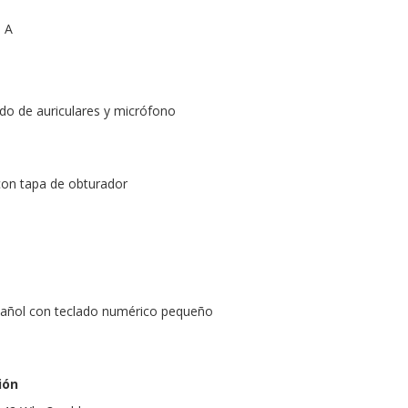
o A
do de auriculares y micrófono
on tapa de obturador
añol con teclado numérico pequeño
ión