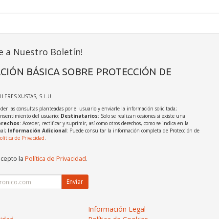
e a Nuestro Boletín!
CIÓN BÁSICA SOBRE PROTECCIÓN DE
ALLERES XUSTAS, S.L.U.
der las consultas planteadas por el usuario y enviarle la información solicitada;
onsentimiento del usuario;
Destinatarios
: Solo se realizan cesiones si existe una
rechos
: Acceder, rectificar y suprimir, así como otros derechos, como se indica en la
nal;
Información Adicional
: Puede consultar la información completa de Protección de
olítica de Privacidad
.
acepto la
Política de Privacidad
.
Enviar
Información Legal