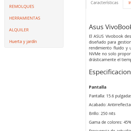
Características
I
REMOLQUES
HERRAMIENTAS
Asus VivoBoo
ALQUILER
El ASUS Vivobook dest
Huerta y jardín
diseñado para gestion
rendimiento fluido y
NVMe no solo proporci
drásticamente el tiem
Especificacio
Pantalla
Pantalla: 15.6 pulgada
Acabado: Antirreflect
Brillo: 250 nits
Gama de colores: 45
Frecuencia de actualiz