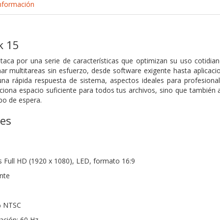
nformación
k 15
aca por una serie de características que optimizan su uso cotidia
ar multitareas sin esfuerzo, desde software exigente hasta aplica
 una rápida respuesta de sistema, aspectos ideales para profesio
ona espacio suficiente para todos tus archivos, sino que también 
po de espera.
nes
s Full HD (1920 x 1080), LED, formato 16:9
ante
% NTSC
ación: 60 Hz