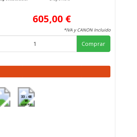
605,00 €
*IVA y CANON Incluido
Comprar
33 - 48
W
USB PD