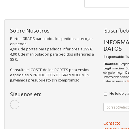
Sobre Nosotros
¡Suscríbet
Portes GRATIS para todos los pedidos a recoger
INFORMA
en tienda.
DATOS
4,90 € de portes para pedidos inferiores a 299 €.
4,90 € de manipulación para pedidos inferiores a
Responsable
: T
85 €.
Finalidad
: Respon
Legitimación
: C
Consulte el COSTE de los PORTES para envíos
obligación legal;
De
especiales o PRODUCTOS DE GRAN VOLUMEN.
información adicio
¡Enviamos presupuesto sin compromiso!
Datos en nuestra
P
Síguenos en:
He leído y 
Contacto