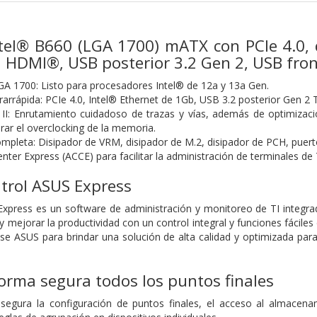
ntel® B660 (LGA 1700) mATX con PCIe 4.0, 
2 HDMI®, USB posterior 3.2 Gen 2, USB fro
GA 1700: Listo para procesadores Intel® de 12a y 13a Gen.
trarrápida: PCIe 4.0, Intel® Ethernet de 1Gb, USB 3.2 posterior Gen 
: Enrutamiento cuidadoso de trazas y vías, además de optimizacio
rar el overclocking de la memoria.
ompleta: Disipador de VRM, disipador de M.2, disipador de PCH, puerto
ter Express (ACCE) para facilitar la administración de terminales de 
trol ASUS Express
xpress es un software de administración y monitoreo de TI integra
y mejorar la productividad con un control integral y funciones fácil
e ASUS para brindar una solución de alta calidad y optimizada para
orma segura todos los puntos finales
segura la configuración de puntos finales, el acceso al almacenam