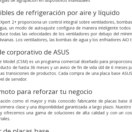
eglas de agrupación en dispositivos individuales
ibles de refrigeración por aire y líquido
Xpert 2+ proporciona un control integral sobre ventiladores, bombas
 agua, un modo de autoajuste configura de manera inteligente todo
duce todas las velocidades de los ventiladores por debajo del mín
livianas. Los ventiladores, las bombas de agua y los enfriadores AiO
le corporativo de ASUS
 Model (CSM) es un programa comercial diseñado para proporcionar 
roducto de hasta 36 meses y un aviso de fin de vida útil de 6 meses 
 las transiciones de productos. Cada compra de una placa base ASU
el de servidor.
moto para reforzar tu negocio
utación como el mayor y más conocido fabricante de placas base 
primera clase y una disponibilidad garantizada a largo plazo. Nuestro 
 y ofrecemos una gama de soluciones de alta calidad y con un cos
iales.
r de placas base