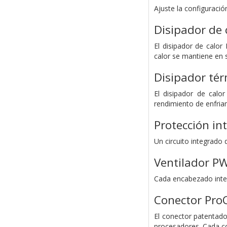
Ajuste la configuració
Disipador de 
El disipador de calor
calor se mantiene en s
Disipador tér
El disipador de calo
rendimiento de enfria
Protección in
Un circuito integrado
Ventilador P
Cada encabezado inte
Conector Pro
El conector patentado
procesadores. Cada co