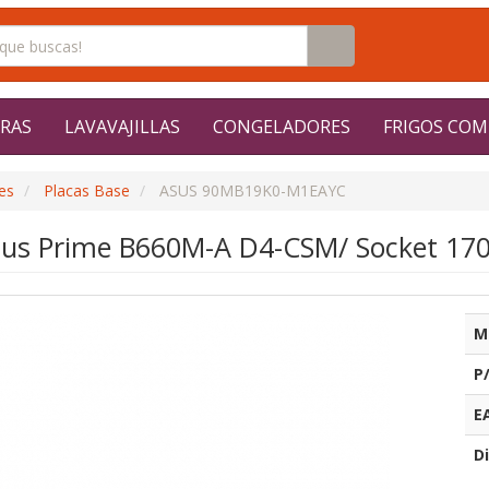
RAS
LAVAVAJILLAS
CONGELADORES
FRIGOS COM
es
Placas Base
ASUS 90MB19K0-M1EAYC
sus Prime B660M-A D4-CSM/ Socket 170
M
P
E
Di