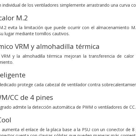
n individual de los ventiladores simplemente arrastrando una curva c
calor M.2
 M.2 evita la limitación que puede ocurrir con el almacenamiento M.
u lugar mediante tornillos cautivos.
mico VRM y almohadilla térmica
r VRM y la almohadilla térmica mejoran la transferencia de cal
miento.
teligente
 dedicado protege cada cabezal de ventilador contra sobrecalentamien
WM/CC de 4 pines
grado admite la detección automática de PWM o ventiladores de CC.
Cool
 aumenta el enlace de la placa base a la PSU con un conector de 8 
nector cuenta con clavijas sólidas que pueden manejar más corriente