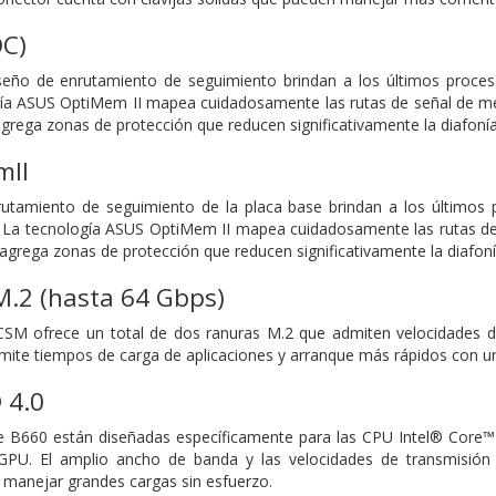
C)
seño de enrutamiento de seguimiento brindan a los últimos proces
ía ASUS OptiMem II mapea cuidadosamente las rutas de señal de mem
 agrega zonas de protección que reducen significativamente la diafonía
mII
rutamiento de seguimiento de la placa base brindan a los últimos p
 La tecnología ASUS OptiMem II mapea cuidadosamente las rutas de
y agrega zonas de protección que reducen significativamente la diafoní
M.2 (hasta 64 Gbps)
 ofrece un total de dos ranuras M.2 que admiten velocidades de
rmite tiempos de carga de aplicaciones y arranque más rápidos con un
 4.0
e B660 están diseñadas específicamente para las CPU Intel® Core™ 
 GPU. El amplio ancho de banda y las velocidades de transmisión u
manejar grandes cargas sin esfuerzo.