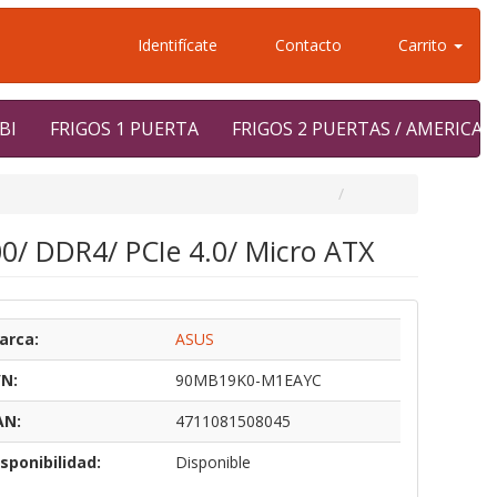
Identifícate
Contacto
Carrito
BI
FRIGOS 1 PUERTA
FRIGOS 2 PUERTAS / AMERICA
0/ DDR4/ PCIe 4.0/ Micro ATX
arca:
ASUS
/N:
90MB19K0-M1EAYC
AN:
4711081508045
sponibilidad:
Disponible