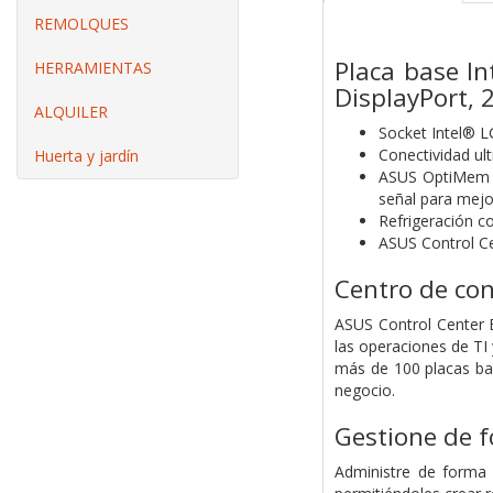
REMOLQUES
Placa base I
HERRAMIENTAS
DisplayPort, 
ALQUILER
Socket Intel® L
Conectividad ul
Huerta y jardín
ASUS OptiMem II
señal para mejo
Refrigeración c
ASUS Control Cen
Centro de con
ASUS Control Center E
las operaciones de TI 
más de 100 placas bas
negocio.
Gestione de f
Administre de forma 