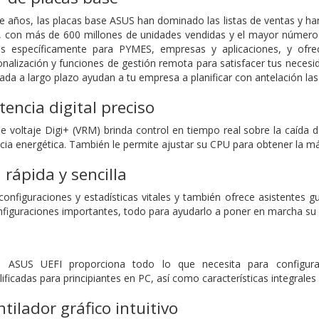
 años, las placas base ASUS han dominado las listas de ventas y han
dad, con más de 600 millones de unidades vendidas y el mayor númer
s específicamente para PYMES, empresas y aplicaciones, y ofre
nalización y funciones de gestión remota para satisfacer tus necesid
zada a largo plazo ayudan a tu empresa a planificar con antelación las
tencia digital preciso
e voltaje Digi+ (VRM) brinda control en tiempo real sobre la caída
ncia energética. También le permite ajustar su CPU para obtener la m
 rápida y sencilla
nfiguraciones y estadísticas vitales y también ofrece asistentes guia
onfiguraciones importantes, todo para ayudarlo a poner en marcha s
 ASUS UEFI proporciona todo lo que necesita para configurar
ificadas para principiantes en PC, así como características integral
tilador gráfico intuitivo