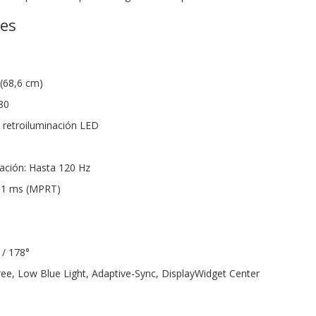
nes
(68,6 cm)
80
n retroiluminación LED
zación: Hasta 120 Hz
 1 ms (MPRT)
 / 178°
Free, Low Blue Light, Adaptive-Sync, DisplayWidget Center