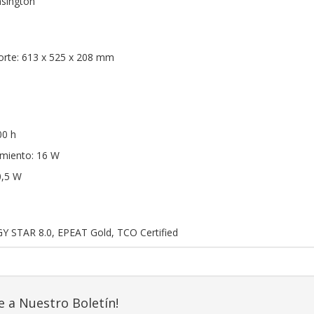
nsington
rte: 613 x 525 x 208 mm
00 h
miento: 16 W
0,5 W
GY STAR 8.0, EPEAT Gold, TCO Certified
e a Nuestro Boletín!