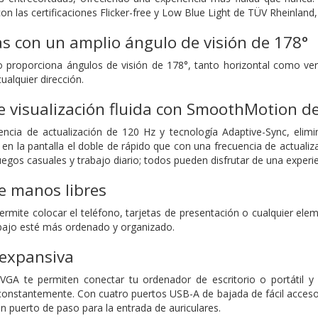
 con las certificaciones Flicker-free y Low Blue Light de TÜV Rheinla
tas con un amplio ángulo de visión de 178°
o proporciona ángulos de visión de 178°, tanto horizontal como ve
alquier dirección.
e visualización fluida con SmoothMotion d
ncia de actualización de 120 Hz y tecnología Adaptive-Sync, elimin
o en la pantalla el doble de rápido que con una frecuencia de actuali
uegos casuales y trabajo diario; todos pueden disfrutar de una experi
 manos libres
permite colocar el teléfono, tarjetas de presentación o cualquier ele
bajo esté más ordenado y organizado.
 expansiva
VGA te permiten conectar tu ordenador de escritorio o portátil y 
onstantemente. Con cuatro puertos USB-A de bajada de fácil acceso,
 puerto de paso para la entrada de auriculares.