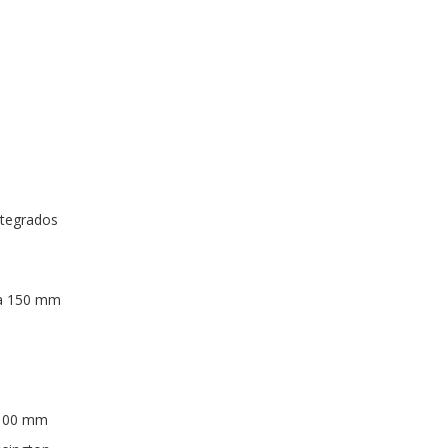
ntegrados
ta 150 mm
 100 mm