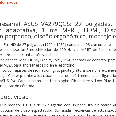
nformación
esarial ASUS VA279QGS: 27 pulgadas, I
ión adaptativa, 1 ms MPRT, HDMI, Disp
in parpadeo, diseño ergonómico, montaje 
o Full HD de 27 pulgadas (1920 x 1080) con panel IPS con un amplio 
e actualización SmoothMotion de 120 Hz y el MPRT de 1 ms ofrecen
recuencia de actualización variable).
 de conectividad: HDMI, DisplayPort y VGA, además de conector para 
d VESA para ahorrar espacio en el escritorio
co con ajustes de inclinación, giro, pivote y altura para una experie
et Center permite a los usuarios cambiar fácilmente la configuración 
ASUS Eye Care cuentan con tecnologías Flicker-free y Low Blue Lig
visualización cómoda.
oductividad
un monitor Full HD de 27 pulgadas con un panel IPS sin marco que 
ucción de vídeo espectacular. Su rápida frecuencia de actualizaci
s entrecortadas, ofreciendo una experiencia más fluida que nunca. 