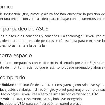
ómico
 de inclinación, giro, pivote y altura facilitan encontrar la posició
er una orientación vertical, ideal para trabajar con documentos exten
in parpadeo de ASUS
iós a esos ojos cansados ​​y cansados. La tecnología Flicker-Free 
deal para maratones de películas. Está diseñada para minimizar la fa
les horas frente a la pantalla.
horra espacio
US son compatibles con el kit mini-PC diseñado por ASUS* (MKT03)
rte del monitor, haciendo que el escritorio quede ordenado y ahorre 
 comprarlo
fluidas
: combinación de 120 Hz + 1 ms (MPRT) con Adaptive-Sync.
ía
: ajustes de altura, inclinación, giro y pivot para mayor confort visua
: tecnologías Flicker-Free y filtro de luz azul con certificación TÜV.
ersátil
: HDMI, DisplayPort, VGA y hub USB integrado.
le
: soporte VESA para configuración en pared o brazo.