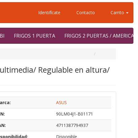
Identifícate
Contacto
Carrito
BI
FRIGOS 1 PUERTA
FRIGOS 2 PUERTAS / AMERICA
ltimedia/ Regulable en altura/
arca:
ASUS
/N:
90LM04J1-B01171
AN:
4711387794937
sponibilidad:
Disponible