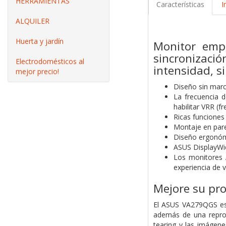
HERRAMIENTAS
Características
I
ALQUILER
Huerta y jardín
Monitor empr
sincronizac
Electrodomésticos al
intensidad, s
mejor precio!
Diseño sin marc
La frecuencia d
habilitar VRR (f
Ricas funciones
Montaje en pare
Diseño ergonómi
ASUS DisplayWidg
Los monitores 
experiencia de 
Mejore su pr
El ASUS VA279QGS es 
además de una reprod
tearing y las imágene