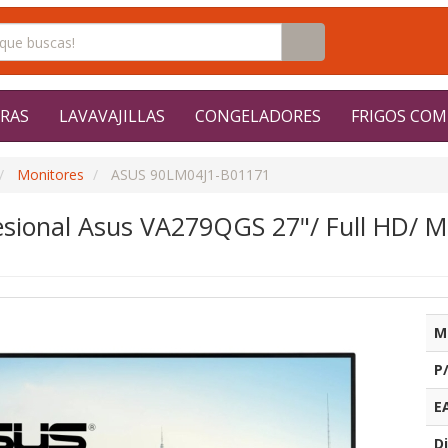
RAS
LAVAVAJILLAS
CONGELADORES
FRIGOS COM
Monitores
ASUS 90LM04J1-B01171
esional Asus VA279QGS 27"/ Full HD/ Mu
M
P
E
Di