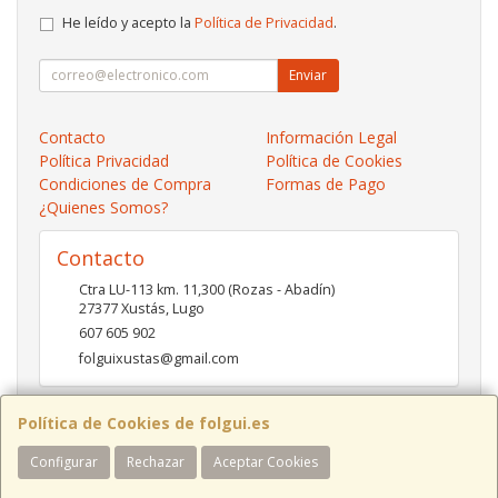
He leído y acepto la
Política de Privacidad
.
Enviar
Contacto
Información Legal
Política Privacidad
Política de Cookies
Condiciones de Compra
Formas de Pago
¿Quienes Somos?
Contacto
Ctra LU-113 km. 11,300 (Rozas - Abadín)
27377
Xustás
,
Lugo
607 605 902
folguixustas@gmail.com
Política de Cookies de folgui.es
Horario
Configurar
Rechazar
Aceptar Cookies
Lunes a viernes de 10:00 a 14:00 y de 16:00 a 20:00.
Sábados de 10:00 a 14:00 y de 16:00 a 19:00