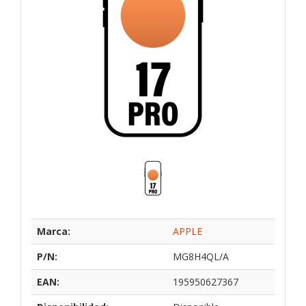
Marca:
APPLE
P/N:
MG8H4QL/A
EAN:
195950627367