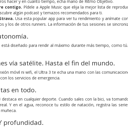
ros hacer y en cuánto tiempo, echa mano de Ritmo Objetivo.
re contigo.
Pídele a Apple Music que elija la mejor lista de reprod
escubre algún podcast y temazos recomendados para ti.
Strava.
Usa esta popular app para ver tu rendimiento y anímate co
os y los de otros runners. La información de tus sesiones se sincroni
utonomía.
3 está diseñado para rendir al máximo durante más tiempo, como tú.
s vía satélite. Hasta el fin del mundo.
ión móvil ni wifi, el Ultra 3 te echa una mano con las comunicacione
con los servicios de emergencia.
ltas en todo.
3 destaca en cualquier deporte. Cuando sales con la bici, va tomand
al. Y en el agua, reconoce tu estilo de natación, registra las serie
u muñeca.
Y profundidad.