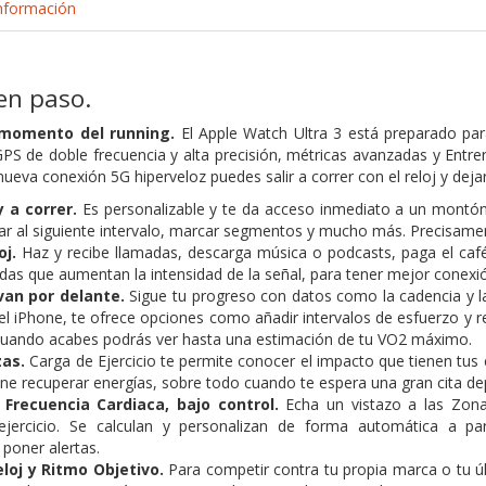
nformación
en paso.
 momento del running.
El Apple Watch Ultra 3 está preparado para
GPS de doble frecuencia y alta precisión, métricas avanzadas y Entr
nueva conexión 5G hiperveloz puedes salir a correr con el reloj y deja
 a correr.
Es personalizable y te da acceso inmediato a un montón 
ar al siguiente intervalo, marcar segmentos y mucho más. Precisamen
oj.
Haz y recibe llamadas, descarga música o podcasts, paga el caf
as que aumentan la intensidad de la señal, para tener mejor conexi
van por delante.
Sigue tu progreso con datos como la cadencia y la
 el iPhone, te ofrece opciones como añadir intervalos de esfuerzo y r
uando acabes podrás ver hasta una estimación de tu VO2 máximo.
zas.
Carga de Ejercicio te permite conocer el impacto que tienen tus
ne recuperar energías, sobre todo cuando te espera una gran cita dep
Frecuencia Cardiaca, bajo control.
Echa un vistazo a las Zona
 ejercicio. Se calculan y personalizan de forma automática a p
poner alertas.
loj y Ritmo Objetivo.
Para competir contra tu propia marca o tu últ