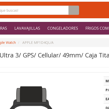
RAS
LAVAVAJILLAS
CONGELADORES
FRIGOS COM
ple Watch
APPLE MF1D4QL/A
ltra 3/ GPS/ Cellular/ 49mm/ Caja Tita
M
P
E
Di