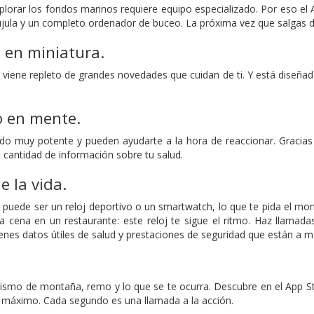
plorar los fondos marinos requiere equipo especializado. Por eso el A
ula y un completo ordenador de buceo. La próxima vez que salgas de
 en miniatura.
3 viene repleto de grandes novedades que cuidan de ti. Y está diseñ
.
o en mente.
ado muy potente y pueden ayudarte a la hora de reaccionar. Gracia
 cantidad de información sobre tu salud.
e la vida.
3 puede ser un reloj deportivo o un smartwatch, lo que te pida el mo
a cena en un restaurante: este reloj te sigue el ritmo. Haz llama
nes datos útiles de salud y prestaciones de seguridad que están a ma
lismo de montaña, remo y lo que se te ocurra. Descubre en el App St
al máximo. Cada segundo es una llamada a la acción.