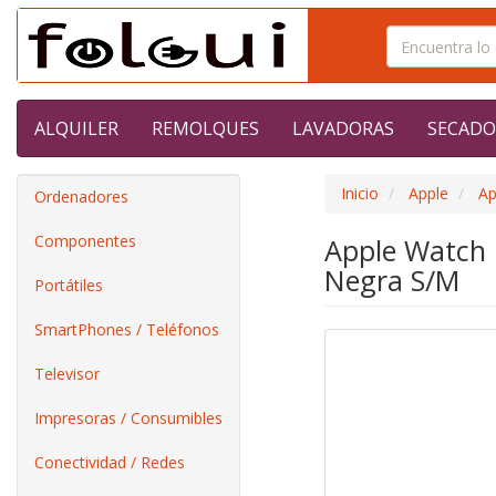
ALQUILER
REMOLQUES
LAVADORAS
SECADO
Inicio
Apple
Ap
Ordenadores
Componentes
Apple Watch U
Negra S/M
Portátiles
SmartPhones / Teléfonos
Televisor
Impresoras / Consumibles
Conectividad / Redes