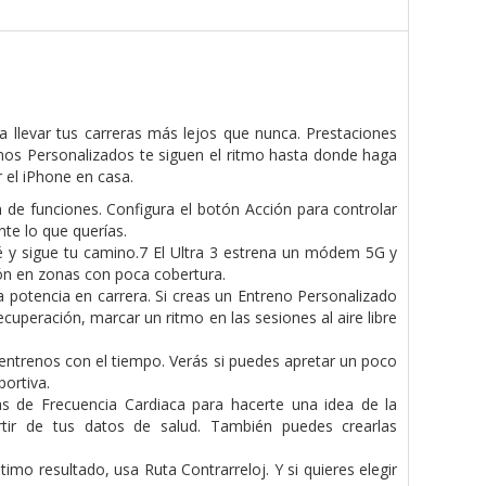
 llevar tus carreras más lejos que nunca. Prestaciones
enos Personalizados te siguen el ritmo hasta donde haga
r el iPhone en casa.
de funciones. Configura el botón Acción para controlar
te lo que querías.
é y sigue tu camino.7 El Ultra 3 estrena un módem 5G y
ón en zonas con poca cobertura.
 potencia en carrera. Si creas un Entreno Personalizado
ecuperación, marcar un ritmo en las sesiones al aire libre
 entrenos con el tiempo. Verás si puedes apretar un poco
ortiva.
s de Frecuencia Cardiaca para hacerte una idea de la
artir de tus datos de salud. También puedes crearlas
imo resultado, usa Ruta Contrarreloj. Y si quieres elegir