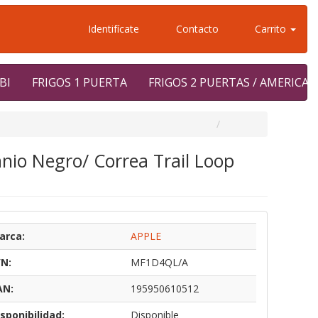
Identifícate
Contacto
Carrito
BI
FRIGOS 1 PUERTA
FRIGOS 2 PUERTAS / AMERICA
nio Negro/ Correa Trail Loop
arca:
APPLE
/N:
MF1D4QL/A
AN:
195950610512
sponibilidad:
Disponible