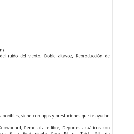
n)
del ruido del viento,
Doble altavoz,
Reproducción de
 ponibles, viene con apps y prestaciones que te ayudan
Snowboard,
Remo al aire libre,
Deportes acuáticos con
erza,
Baile,
Enfriamiento,
Core,
Pilates,
Taichí,
Silla de