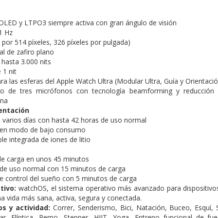
 OLED y LTPO3 siempre activa con gran ángulo de visión
1 Hz
 por 514 píxeles, 326 píxeles por pulgada)
tal de zafiro plano
e hasta 3.000 nits
 1 nit
 las esferas del Apple Watch Ultra (Modular Ultra, Guía y Orientació
to de tres micrófonos con tecnología beamforming y reducción 
ena
mentación
varios días con hasta 42 horas de uso normal
 en modo de bajo consumo
le integrada de iones de litio
de carga en unos 45 minutos
 de uso normal con 15 minutos de carga
e control del sueño con 5 minutos de carga
tivo:
watchOS, el sistema operativo más avanzado para dispositivos
una vida más sana, activa, segura y conectada.
s y actividad:
Correr,
Senderismo,
Bici,
Natación, Buceo,
Esquí,
ar,
Elíptica,
Remo,
Stepper,
HIIT,
Yoga,
Entreno funcional de fu