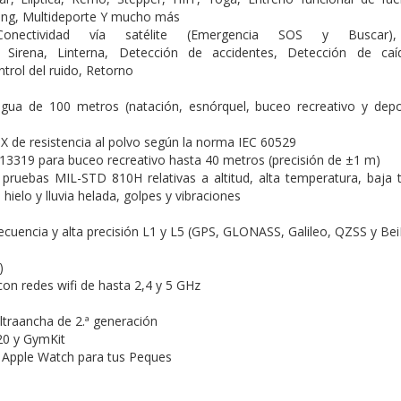
ing,
Multideporte
Y mucho más
Conectividad vía satélite (Emergencia SOS y Buscar
s,
Sirena,
Linterna,
Detección de accidentes,
Detección de ca
trol del ruido,
Retorno
 agua de 100 metros (natación, esnórquel, buceo recreativo y dep
6X de resistencia al polvo según la norma IEC 60529
N13319 para buceo recreativo hasta 40 metros (precisión de ±1 m)
pruebas MIL-STD 810H relativas a altitud, alta temperatura, baja
hielo y lluvia helada, golpes y vibraciones
ecuencia y alta precisión L1 y L5 (GPS, GLONASS, Galileo, QZSS y Be
)
con redes wifi de hasta 2,4 y 5 GHz
ltraancha de 2.ª generación
20 y GymKit
 Apple Watch para tus Peques