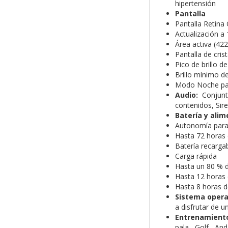
hipertensión
Pantalla
Pantalla Retina
Actualización a 
Área activa (422
Pantalla de cris
Pico de brillo d
Brillo mínimo de
Modo Noche para
Audio:
Conjun
contenidos,
Sir
Batería y ali
Autonomía para 
Hasta 72 horas
Batería recargab
Carga rápida
Hasta un 80 % 
Hasta 12 horas
Hasta 8 horas d
Sistema opera
a disfrutar de 
Entrenamiento
pala,
Golf,
And