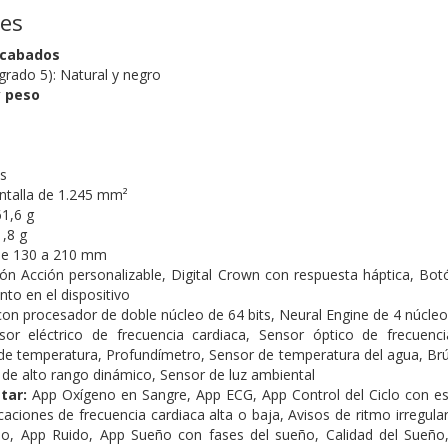
nes
acabados
(grado 5):
Natural y negro
 peso
es
antalla de 1.245 mm²
61,6 g
1,8 g
de 130 a 210 mm
ón Acción personalizable,
Digital Crown con respuesta háptica,
Botó
to en el dispositivo
con procesador de doble núcleo de 64 bits,
Neural Engine de 4 núcle
sor eléctrico de frecuencia cardiaca,
Sensor óptico de frecuenc
de temperatura,
Profundímetro,
Sensor de temperatura del agua,
Brú
 de alto rango dinámico,
Sensor de luz ambiental
tar:
App Oxígeno en Sangre,
App ECG,
App Control del Ciclo con e
caciones de frecuencia cardiaca alta o baja,
Avisos de ritmo irregula
mo,
App Ruido,
App Sueño con fases del sueño,
Calidad del Sueñ