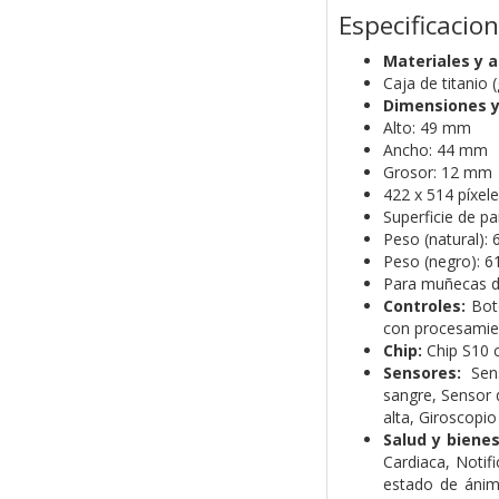
Especificacio
Materiales y 
Caja de titanio 
Dimensiones y
Alto: 49 mm
Ancho: 44 mm
Grosor: 12 mm
422 x 514 píxel
Superficie de p
Peso (natural): 
Peso (negro): 6
Para muñecas 
Controles:
Bot
con procesamien
Chip:
Chip S10 
Sensores:
Sen
sangre,
Sensor 
alta,
Giroscopio
Salud y bienes
Cardiaca,
Notifi
estado de áni