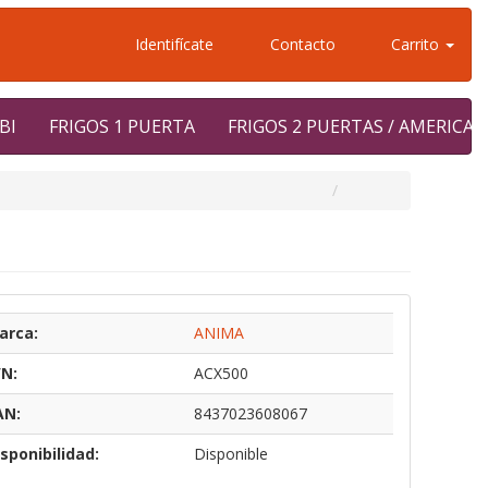
Identifícate
Contacto
Carrito
BI
FRIGOS 1 PUERTA
FRIGOS 2 PUERTAS / AMERICA
arca:
ANIMA
/N:
ACX500
AN:
8437023608067
sponibilidad:
Disponible