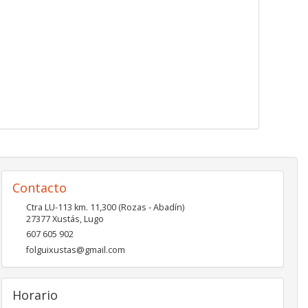
Contacto
Ctra LU-113 km. 11,300 (Rozas - Abadín)
27377
Xustás
,
Lugo
607 605 902
folguixustas@gmail.com
Horario