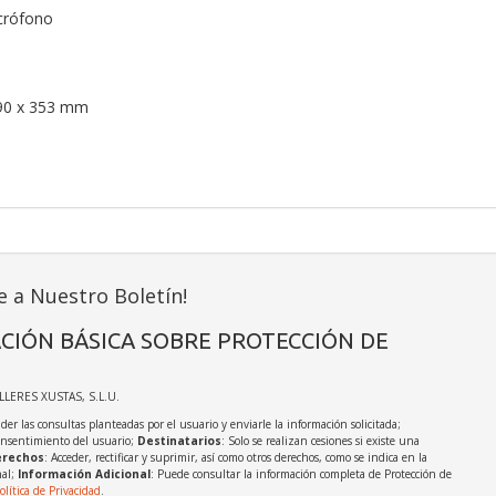
crófono
190 x 353 mm
e a Nuestro Boletín!
CIÓN BÁSICA SOBRE PROTECCIÓN DE
ALLERES XUSTAS, S.L.U.
der las consultas planteadas por el usuario y enviarle la información solicitada;
onsentimiento del usuario;
Destinatarios
: Solo se realizan cesiones si existe una
rechos
: Acceder, rectificar y suprimir, así como otros derechos, como se indica en la
nal;
Información Adicional
: Puede consultar la información completa de Protección de
olítica de Privacidad
.