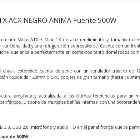
TX ACX NEGRO ANIMA Fuente 500W
emium Micro-ATX / Mini-ITX de alto rendimiento y tamaño extend
 funcionalidad y una refrigeración sobresaliente. Cuenta con un fron
ional que encaja perfectamente en contextos tanto domésticos como
l chasis extendido cuenta de serie con un ventilador trasero de 1
ación líquida de 120mm o CPU coolers de gran tamaño (hasta 160mm d
ctura ampliada y actualizada a las últimas tendencias para un mo
 periféricos. Dispone de multiples bahías internas con una sorprenden
 3.0, USB 2.0, micrófono y audio HD en el panel frontal que te permi
ción de 500W