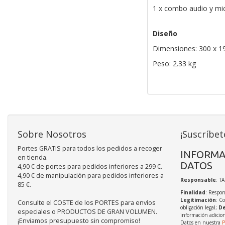
1 x combo audio y mi
Diseño
Dimensiones: 300 x 
Peso: 2.33 kg
Sobre Nosotros
¡Suscríbet
Portes GRATIS para todos los pedidos a recoger
INFORMA
en tienda.
DATOS
4,90 € de portes para pedidos inferiores a 299 €.
4,90 € de manipulación para pedidos inferiores a
Responsable
: T
85 €.
Finalidad
: Respon
Legitimación
: C
Consulte el COSTE de los PORTES para envíos
obligación legal;
De
especiales o PRODUCTOS DE GRAN VOLUMEN.
información adicio
¡Enviamos presupuesto sin compromiso!
Datos en nuestra
P