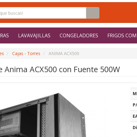
RAS
LAVAVAJILLAS
CONGELADORES
FRIGOS COM
es
Cajas - Torres
ANIMA ACX500
re Anima ACX500 con Fuente 500W
M
P
E
Di