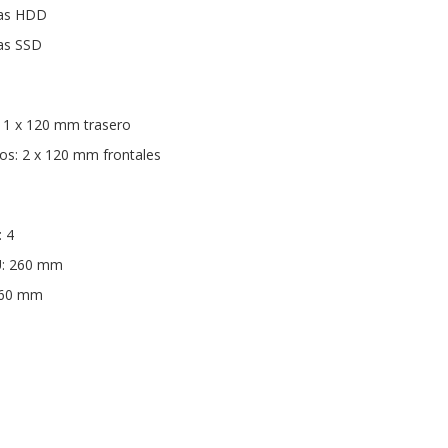
das HDD
das SSD
: 1 x 120 mm trasero
os: 2 x 120 mm frontales
: 4
U: 260 mm
160 mm