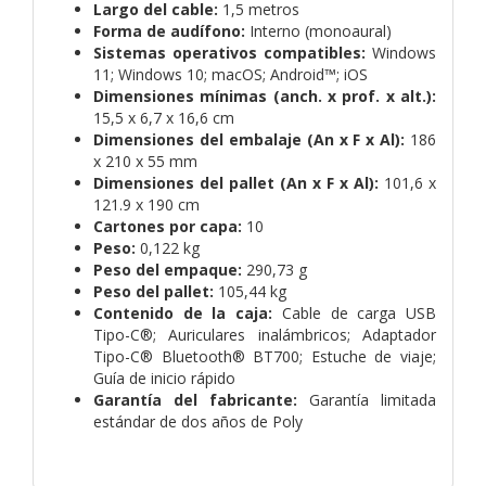
Largo del cable:
1,5 metros
Forma de audífono:
Interno (monoaural)
Sistemas operativos compatibles:
Windows
11; Windows 10; macOS; Android™; iOS
Dimensiones mínimas (anch. x prof. x alt.):
15,5 x 6,7 x 16,6 cm
Dimensiones del embalaje (An x F x Al):
186
x 210 x 55 mm
Dimensiones del pallet (An x F x Al):
101,6 x
121.9 x 190 cm
Cartones por capa:
10
Peso:
0,122 kg
Peso del empaque:
290,73 g
Peso del pallet:
105,44 kg
Contenido de la caja:
Cable de carga USB
Tipo-C®; Auriculares inalámbricos; Adaptador
Tipo-C® Bluetooth® BT700; Estuche de viaje;
Guía de inicio rápido
Garantía del fabricante:
Garantía limitada
estándar de dos años de Poly