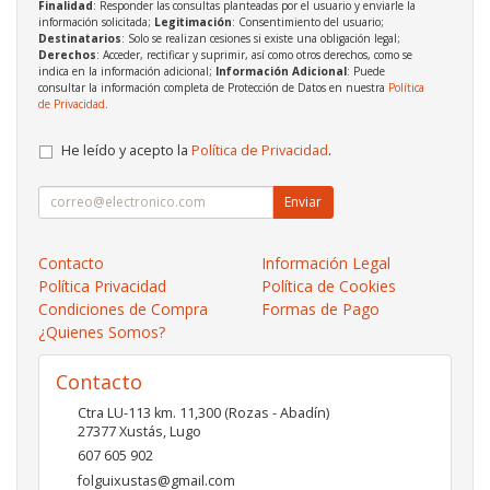
Finalidad
: Responder las consultas planteadas por el usuario y enviarle la
información solicitada;
Legitimación
: Consentimiento del usuario;
Destinatarios
: Solo se realizan cesiones si existe una obligación legal;
Derechos
: Acceder, rectificar y suprimir, así como otros derechos, como se
indica en la información adicional;
Información Adicional
: Puede
consultar la información completa de Protección de Datos en nuestra
Política
de Privacidad
.
He leído y acepto la
Política de Privacidad
.
Enviar
Contacto
Información Legal
Política Privacidad
Política de Cookies
Condiciones de Compra
Formas de Pago
¿Quienes Somos?
Contacto
Ctra LU-113 km. 11,300 (Rozas - Abadín)
27377
Xustás
,
Lugo
607 605 902
folguixustas@gmail.com