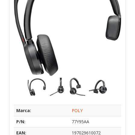
Marca:
POLY
P/N:
77Y95AA
EAN:
197029610072