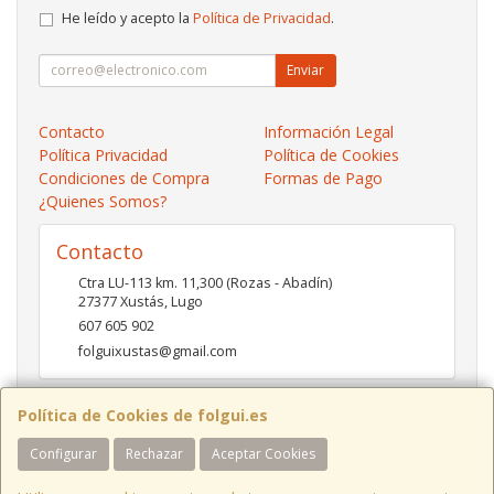
He leído y acepto la
Política de Privacidad
.
Enviar
Contacto
Información Legal
Política Privacidad
Política de Cookies
Condiciones de Compra
Formas de Pago
¿Quienes Somos?
Contacto
Ctra LU-113 km. 11,300 (Rozas - Abadín)
27377
Xustás
,
Lugo
607 605 902
folguixustas@gmail.com
Política de Cookies de folgui.es
Horario
Configurar
Rechazar
Aceptar Cookies
Lunes a viernes de 10:00 a 14:00 y de 16:00 a 20:00.
Sábados de 10:00 a 14:00 y de 16:00 a 19:00