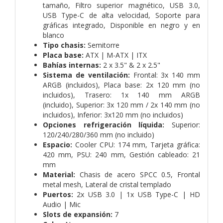
tamaño,
Filtro superior magnético,
USB 3.0,
USB Type-C de alta velocidad,
Soporte para
gráficas integrado,
Disponible en negro y en
blanco
Tipo chasis:
Semitorre
Placa base:
ATX | M-ATX | ITX
Bahías internas:
2 x 3.5" & 2 x 2.5"
Sistema de ventilación:
Frontal: 3x 140 mm
ARGB (incluidos),
Placa base: 2x 120 mm (no
incluidos),
Trasero: 1x 140 mm ARGB
(incluido),
Superior: 3x 120 mm / 2x 140 mm (no
incluidos),
Inferior: 3x120 mm (no incluidos)
Opciones refrigeración líquida:
Superior:
120/240/280/360 mm (no incluido)
Espacio:
Cooler CPU: 174 mm,
Tarjeta gráfica:
420 mm,
PSU: 240 mm,
Gestión cableado: 21
mm
Material:
Chasis de acero SPCC 0.5,
Frontal
metal mesh,
Lateral de cristal templado
Puertos:
2x USB 3.0 | 1x USB Type-C | HD
Audio | Mic
Slots de expansión:
7