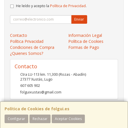
He leído y acepto la
Política de Privacidad
.
Enviar
Contacto
Información Legal
Política Privacidad
Política de Cookies
Condiciones de Compra
Formas de Pago
¿Quienes Somos?
Contacto
Ctra LU-113 km. 11,300 (Rozas - Abadín)
27377
Xustás
,
Lugo
607 605 902
folguixustas@gmail.com
Política de Cookies de folgui.es
Horario
Configurar
Rechazar
Aceptar Cookies
Lunes a viernes de 10:00 a 14:00 y de 16:00 a 20:00.
Sábados de 10:00 a 14:00 y de 16:00 a 19:00