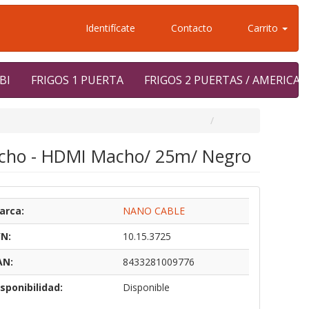
Identifícate
Contacto
Carrito
BI
FRIGOS 1 PUERTA
FRIGOS 2 PUERTAS / AMERICA
acho - HDMI Macho/ 25m/ Negro
arca:
NANO CABLE
/N:
10.15.3725
AN:
8433281009776
sponibilidad:
Disponible