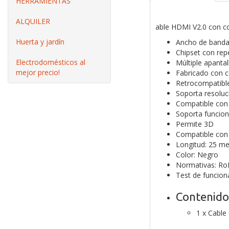
HERRAMIENTAS
ALQUILER
able HDMI V2.0 con c
Huerta y jardín
Ancho de banda
Chipset con rep
Electrodomésticos al
Múltiple apanta
mejor precio!
Fabricado con c
Retrocompatible
Soporta resolu
Compatible con
Soporta funcion
Permite 3D
Compatible con 
Longitud: 25 me
Color: Negro
Normativas: Ro
Test de funcio
Contenido
1 x Cabl