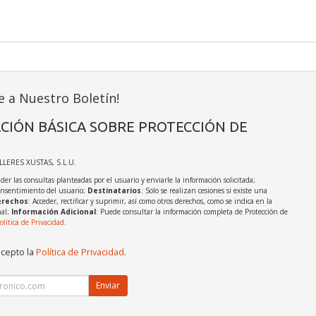
e a Nuestro Boletín!
CIÓN BÁSICA SOBRE PROTECCIÓN DE
ALLERES XUSTAS, S.L.U.
der las consultas planteadas por el usuario y enviarle la información solicitada;
onsentimiento del usuario;
Destinatarios
: Solo se realizan cesiones si existe una
rechos
: Acceder, rectificar y suprimir, así como otros derechos, como se indica en la
nal;
Información Adicional
: Puede consultar la información completa de Protección de
olítica de Privacidad
.
acepto la
Política de Privacidad
.
Enviar