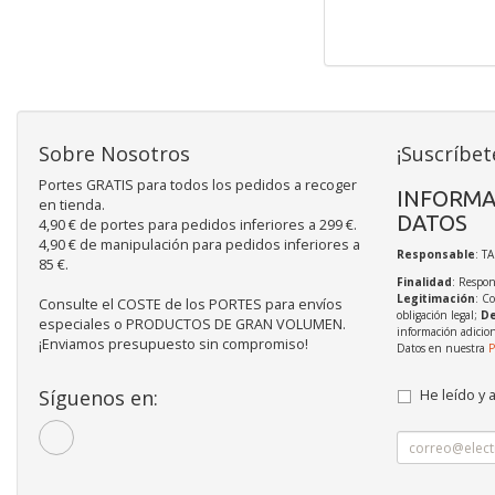
Sobre Nosotros
¡Suscríbet
Portes GRATIS para todos los pedidos a recoger
INFORMA
en tienda.
DATOS
4,90 € de portes para pedidos inferiores a 299 €.
4,90 € de manipulación para pedidos inferiores a
Responsable
: T
85 €.
Finalidad
: Respon
Legitimación
: C
Consulte el COSTE de los PORTES para envíos
obligación legal;
De
especiales o PRODUCTOS DE GRAN VOLUMEN.
información adicio
¡Enviamos presupuesto sin compromiso!
Datos en nuestra
P
Síguenos en:
He leído y 