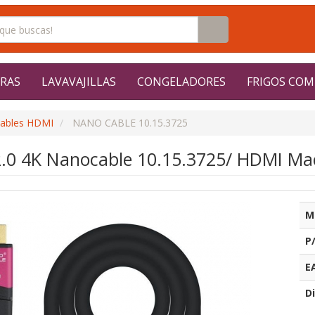
RAS
LAVAVAJILLAS
CONGELADORES
FRIGOS COM
ables HDMI
NANO CABLE 10.15.3725
.0 4K Nanocable 10.15.3725/ HDMI M
M
P
E
Di