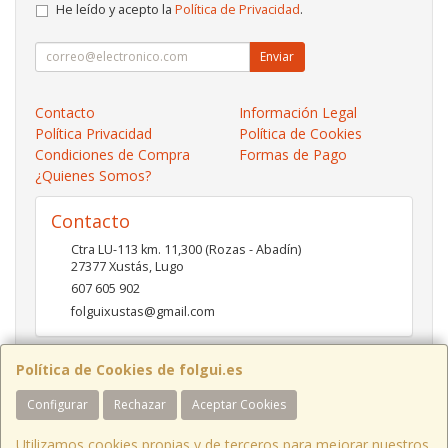
He leído y acepto la
Política de Privacidad
.
Enviar
Contacto
Información Legal
Política Privacidad
Política de Cookies
Condiciones de Compra
Formas de Pago
¿Quienes Somos?
Contacto
Ctra LU-113 km. 11,300 (Rozas - Abadín)
27377
Xustás
,
Lugo
607 605 902
folguixustas@gmail.com
Política de Cookies de folgui.es
Horario
Configurar
Rechazar
Aceptar Cookies
Lunes a viernes de 10:00 a 14:00 y de 16:00 a 20:00.
Sábados de 10:00 a 14:00 y de 16:00 a 19:00
Utilizamos cookies propias y de terceros para mejorar nuestros