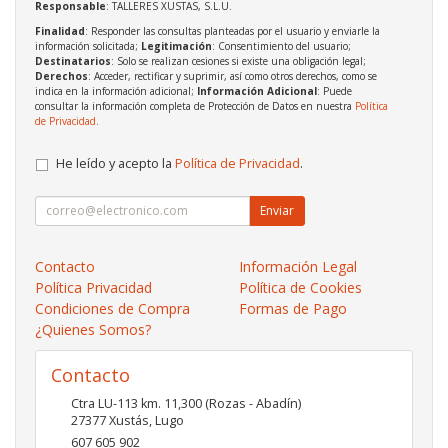
Responsable
: TALLERES XUSTAS, S.L.U.
Finalidad
: Responder las consultas planteadas por el usuario y enviarle la
información solicitada;
Legitimación
: Consentimiento del usuario;
Destinatarios
: Solo se realizan cesiones si existe una obligación legal;
Derechos
: Acceder, rectificar y suprimir, así como otros derechos, como se
indica en la información adicional;
Información Adicional
: Puede
consultar la información completa de Protección de Datos en nuestra
Política
de Privacidad
.
He leído y acepto la
Política de Privacidad
.
Enviar
Contacto
Información Legal
Política Privacidad
Política de Cookies
Condiciones de Compra
Formas de Pago
¿Quienes Somos?
Contacto
Ctra LU-113 km. 11,300 (Rozas - Abadín)
27377
Xustás
,
Lugo
607 605 902